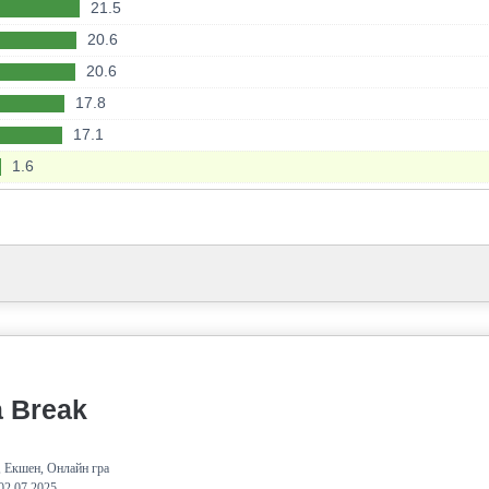
7
21.5
19.9
30.9
64.6
20.6
19.3
30.9
59
20.6
19.3
30.9
56.8
17.8
18.6
30.5
55.6
17.1
18.4
30.3
53.6
1.6
18.4
28.9
52
18.4
27
51.6
18.2
26.9
51.2
17.6
26.9
49.9
17.4
26.6
49.8
17.2
26.4
49.4
17.2
26.4
47
17
26
 Break
46.7
16.9
25.8
46.4
16.4
25.8
 Екшен, Онлайн гра
45.3
16.4
02.07.2025