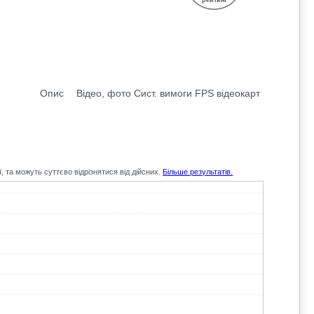
Опис
Відео, фото
Сист. вимоги
FPS відеокарт
, та можуть суттєво відрізнятися від дійсних.
Більше результатів.
134.1
105.8