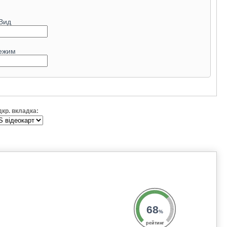
9.2
Вид
ежим
дкр. вкладка:
68
%
рейтинг