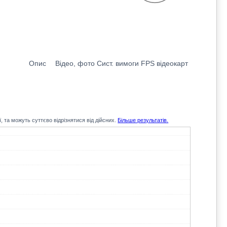
Опис
Відео, фото
Сист. вимоги
FPS відеокарт
, та можуть суттєво відрізнятися від дійсних.
Більше результатів.
94.5
74.6