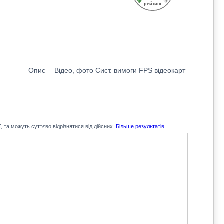
рейтинг
Опис
Відео, фото
Сист. вимоги
FPS відеокарт
, та можуть суттєво відрізнятися від дійсних.
Більше результатів.
120.7
95.2