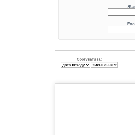
Radeon RX 6
Жа
Radeon RX 6900 XT Liquid
GeForce RT
Епо
GeForce RTX 
Radeon RX 90
GeForce RTX 4070
Radeon RX 79
Сортувати за:
GeForce RTX 308
Radeon RX 7
GeForce RT
Radeon RX 6
GeForce RTX 5080
GeForce RTX 4090
GeForce RT
Radeon RX
GeForce RT