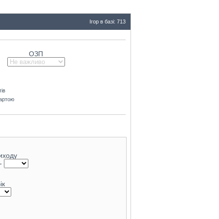
62.7
Ігор в базі: 713
ОЗП
тів
картою
виходу
-
ік