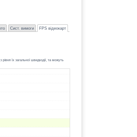
52.1
ото
Сист. вимоги
FPS відеокарт
 рівня їх загальної швидкодії, та можуть