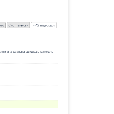
41.8
ото
Сист. вимоги
FPS відеокарт
 рівня їх загальної швидкодії, та можуть