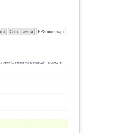
128.3
ото
Сист. вимоги
FPS відеокарт
 рівня їх загальної швидкодії, та можуть