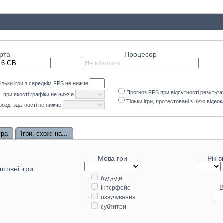
X 5090
49.5
X 4090
46.5
4090 D
42.8
рта
Процесор
X 5080
39.8
00 XTX
39.2
5070 Ti
ільки ігри з середнім
FPS
не нижче
Прогноз FPS при відсутності резутьта
при якості графіки не нижче
38
070 XT
Тільки ігри, протестовані з цією відео
 розд. здатності не нижче
37.7
 SUPER
36.9
X 4080
гра
Ігри, схожі на...
34.9
900 XT
34.5
3090 Ti
Мова гри
Рік 
товні ігри
34.4
X 9070
-
будь-де
34.3
 SUPER
В
-
інтерфейс
-
озвучування
33.1
4070 Ti
-
субтитри
33.1
 Mobile