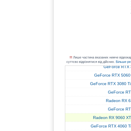
Radeon RX 6
GeForce RT
GeForce RTX 4080
GeForce RT
GeForce RTX 5070 Ti
GeForce RTX 
Radeon RX 7
GeForce RT
Radeon RX 9060 X
Radeon RX 79
GeForce RTX 5060 
GeForce RTX 
!!!
Лише частина вказаних нижче відеокарт 
Radeon R
Radeon RX 9
суттєво відрізнятися від дійсних.
Більше ре
GeForce RTX 
GeForce RTX 4080
GeForce RTX 5060
GeForce RT
GeForce RTX 3080 Ti
Radeon RX 7
GeForce RT
Radeon R
Radeon RX 6
GeForce RTX 
GeForce RT
GeForce RTX 4070 Ti
Radeon RX 9060 XT
Radeon RX 6
GeForce RTX 4060 T
GeForce RTX 