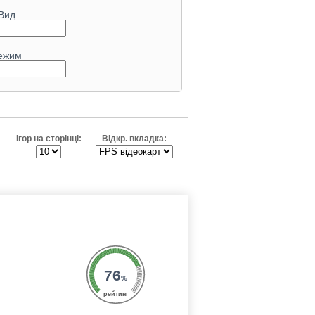
Вид
ежим
Ігор на сторінці:
Відкр. вкладка:
76
%
рейтинг