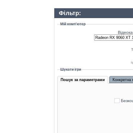
GeForce RT
Фільтр:
GeForce RT
GeForce RTX 
Мій комп'ютер
Відеока
GeForce RT
Radeon RX 79
GeForce RTX 
Т
Radeon RX 9
і
GeForce RTX 4080
Шукати ігри
GeForce RT
Пошук за параметрами
Конкретна 
Radeon RX 7
GeForce RTX 
Безкош
Radeon R
GeForce RTX 4070 Ti
GeForce RTX 
GeForce RTX 5090