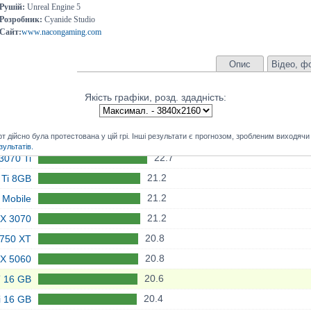
Рушій:
Unreal Engine 5
25.8
900 XT
Розробник:
Cyanide Studio
X 5090
Сайт:
www.nacongaming.com
24.8
 Mobile
41.1
X 4090
24.3
 Mobile
38.6
4090 D
Опис
Відео, ф
24.1
700 XT
35.6
X 5080
Якість графіки, розд. здадність:
24.1
T 8 GB
33.2
00 XTX
24
Ti 16GB
32.5
5070 Ti
дійсно була протестована у цій грі. Інші результати є прогнозом, зробленим виходячи з
23.7
X 6800
31.7
070 XT
зультатів.
22.7
3070 Ti
31.3
 SUPER
21.2
 Ti 8GB
30.6
X 4080
21.2
 Mobile
29.1
900 XT
21.2
X 3070
28.7
X 9070
20.8
750 XT
28.7
3090 Ti
20.8
X 5060
28.5
 SUPER
20.6
 16 GB
27.5
950 XT
20.4
i 16 GB
27.5
4070 Ti