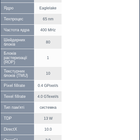
Ядро
Eaglelake
Техпроцес
65 nm
Частота ядра
400 MHz
Шейдерних
80
блоків
Блоків
растеризації
1
(ROP)
Текстурних
10
блоків (TMU)
Pixel fillrate
0.4 GPixel/s
Texel fillrate
4.0 GTexel/s
Тип пам'яті
системна
TDP
13 W
DirectX
10.0