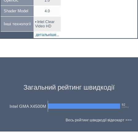
OpenGL
2.0
Shader Model
4.0
• Intel Clear
Інші технології
Video HD
детальніше...
Загальний рейтинг швидкодії
92
Intel GMA X4500M
(
100
%)
Весь рейтинг швидкодії відеокарт >>>