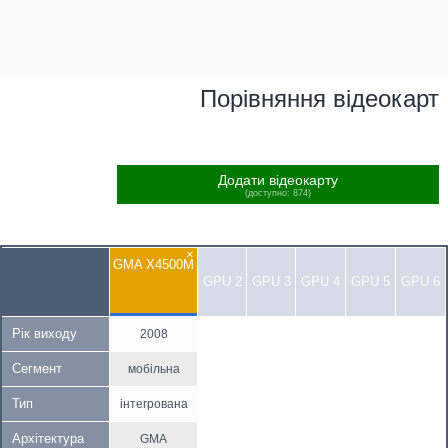
Порівняння відеокарт
Додати відеокарту
(доступно: 874)
×
GMA X4500M
GPU 2
GPU 3
GPU 4
GPU 5
GPU 6
Рік виходу
2008
Сегмент
мобільна
Тип
інтегрована
Архітектура
GMA