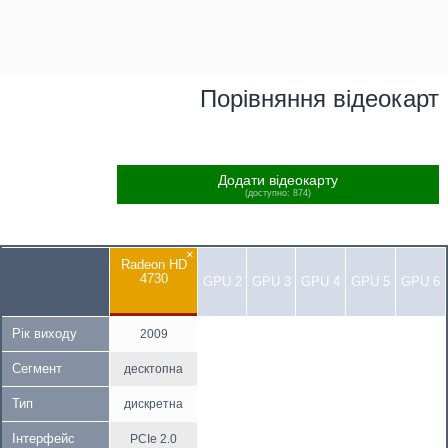
Порівняння відеокарт
Додати відеокарту
(доступно: 874)
×
Radeon HD
4730
GPU 2
GPU 3
GPU 4
GPU 5
GPU 6
Рік виходу
2009
Сегмент
десктопна
Тип
дискретна
Інтерфейс
PCIe 2.0