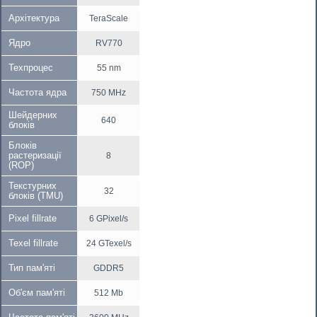
Архітектура
TeraScale
Ядро
RV770
Техпроцес
55 nm
Частота ядра
750 MHz
Шейдерних
640
блоків
Блоків
растеризації
8
(ROP)
Текстурних
32
блоків (TMU)
Pixel fillrate
6 GPixel/s
Texel fillrate
24 GTexel/s
Тип пам'яті
GDDR5
Об'єм пам'яті
512 Mb