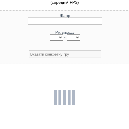
(середній FPS)
Жанр
Рік виходу
-