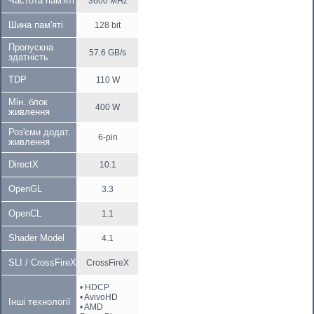
Частота пам'яті
3600 MHz
Шина пам'яті
128 bit
Пропускна
57.6 GB/s
здатність
TDP
110 W
Мін. блок
400 W
живлення
Роз'єми додат.
6-pin
живлення
DirectX
10.1
OpenGL
3.3
OpenCL
1.1
Shader Model
4.1
SLI / CrossFireX
CrossFireX
• HDCP
• AvivoHD
Інші технології
• AMD