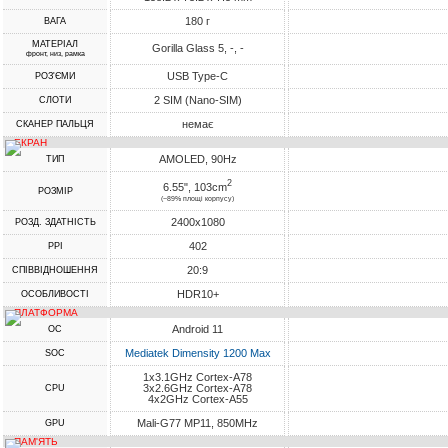
180 г
ВАГА
МАТЕРІАЛ
Gorilla Glass 5, -, -
фронт, низ, рамка
USB Type-C
РОЗ'ЄМИ
2 SIM (Nano-SIM)
СЛОТИ
немає
СКАНЕР ПАЛЬЦЯ
ЕКРАН
AMOLED, 90Hz
ТИП
2
6.55", 103cm
РОЗМІР
(~89% площі корпусу)
2400x1080
РОЗД. ЗДАТНІСТЬ
402
PPI
20:9
СПІВВІДНОШЕННЯ
HDR10+
ОСОБЛИВОСТІ
ПЛАТФОРМА
Android 11
ОС
Mediatek Dimensity 1200 Max
SOC
1x3.1GHz Cortex-A78
3x2.6GHz Cortex-A78
CPU
4x2GHz Cortex-A55
Mali-G77 MP11, 850MHz
GPU
ПАМ'ЯТЬ