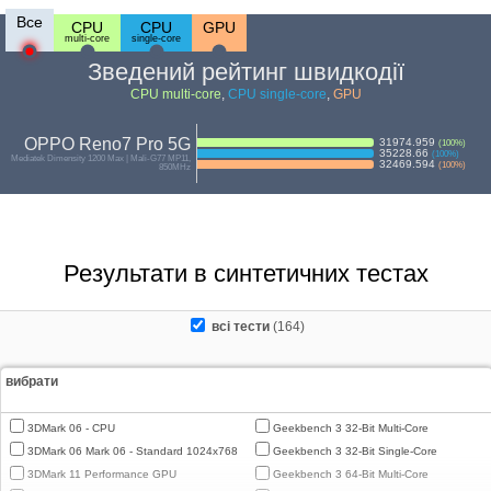
Все
CPU
CPU
GPU
multi-core
single-core
Зведений рейтинг швидкодії
CPU multi-core
,
CPU single-core
,
GPU
OPPO Reno7 Pro 5G
31974.959
(
100
%)
35228.66
(
100
%)
Mediatek Dimensity 1200 Max | Mali-G77 MP11,
32469.594
(
100
%)
850MHz
Результати в синтетичних тестах
всі тести
(164)
вибрати
3DMark 06 - CPU
Geekbench 3 32-Bit Multi-Core
3DMark 06 Mark 06 - Standard 1024x768
Geekbench 3 32-Bit Single-Core
3DMark 11 Performance GPU
Geekbench 3 64-Bit Multi-Core