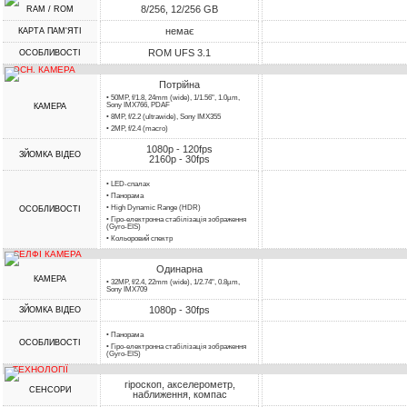
8/256, 12/256 GB
RAM / ROM
немає
КАРТА ПАМ'ЯТІ
ROM UFS 3.1
ОСОБЛИВОСТІ
ОСН. КАМЕРА
Потрійна
• 50MP, f/1.8, 24mm (wide), 1/1.56", 1.0µm,
Sony IMX766, PDAF
КАМЕРА
• 8MP, f/2.2 (ultrawide), Sony IMX355
• 2MP, f/2.4 (macro)
1080p - 120fps
ЗЙОМКА ВІДЕО
2160p - 30fps
• LED-спалах
• Панорама
• High Dynamic Range (HDR)
ОСОБЛИВОСТІ
• Гіро-електронна стабілізація зображення
(Gyro-EIS)
• Кольоровий спектр
СЕЛФІ КАМЕРА
Одинарна
КАМЕРА
• 32MP, f/2.4, 22mm (wide), 1/2.74", 0.8µm,
Sony IMX709
1080p - 30fps
ЗЙОМКА ВІДЕО
• Панорама
ОСОБЛИВОСТІ
• Гіро-електронна стабілізація зображення
(Gyro-EIS)
ТЕХНОЛОГІЇ
гіроскоп, акселерометр,
СЕНСОРИ
наближення, компас