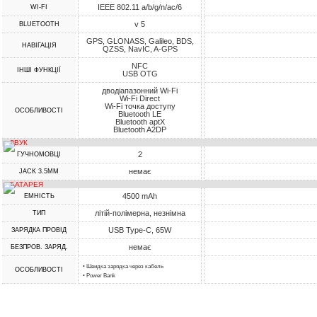
IEEE 802.11 a/b/g/n/ac/6
WI-FI
v 5
BLUETOOTH
GPS, GLONASS, Galileo, BDS,
НАВІГАЦІЯ
QZSS, NavIC, A-GPS
NFC
ІНШІ ФУНКЦІЇ
USB OTG
дводіапазонний Wi-Fi
Wi-Fi Direct
Wi-Fi точка доступу
ОСОБЛИВОСТІ
Bluetooth LE
Bluetooth aptX
Bluetooth A2DP
ЗВУК
2
ГУЧНОМОВЦІ
немає
JACK 3.5MM
БАТАРЕЯ
4500 mAh
ЕМНІСТЬ
літій-полімерна, незнімна
ТИП
USB Type-C, 65W
ЗАРЯДКА ПРОВІД
немає
БЕЗПРОВ. ЗАРЯД.
• Швидка зарядка через кабель
ОСОБЛИВОСТІ
• Power Bank