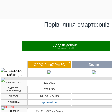
Порівняння смартфонів
Додати девайс
(доступно: 6070)
✖
OPPO Reno7 Pro 5G
Device
12 / 2021
ДАТА ВИХОДУ
ВАРТІСТЬ
571 USD
на момент виходу
2G, 3G, 4G, 5G
ЗВ'ЯЗОК
детальніше
СТОРІНКА
КОРПУС
158.2 x 73.2 x 7.5 mm
РОЗМІРИ