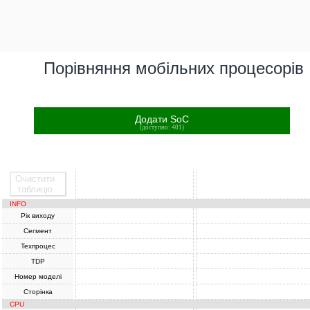
Порівняння мобільних процесорів
Додати SoC
(доступно: 401)
Очистити
SoC
SoC
таблицю
INFO
Рік виходу
Сегмент
Техпроцес
TDP
Номер моделі
Сторінка
CPU