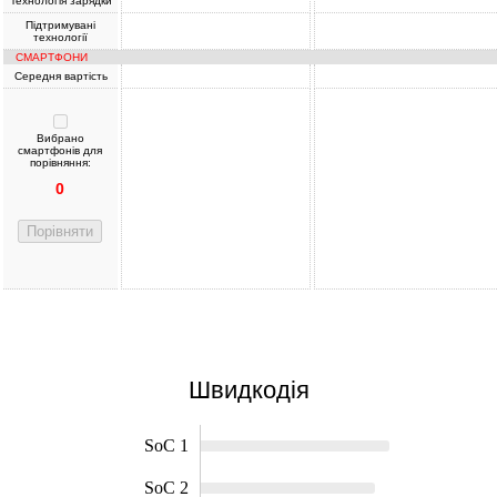
Технологія зарядки
Підтримувані
технології
СМАРТФОНИ
Середня вартість
Вибрано
смартфонів для
порівняння:
0
Порівняти
Швидкодія
SoC 1
SoC 2