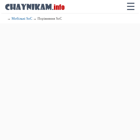
☰
→
Мобільні SoC
→ Порівняння SoC