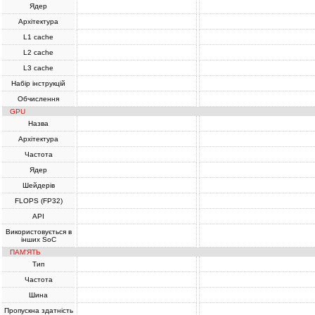
Ядер
Архітектура
L1 cache
L2 cache
L3 cache
Набір інструкцій
Обчислення
GPU
Назва
Архітектура
Частота
Ядер
Шейдерів
FLOPS (FP32)
API
Використовується в
інших SoC
ПАМ'ЯТЬ
Тип
Частота
Шина
Пропускна здатність