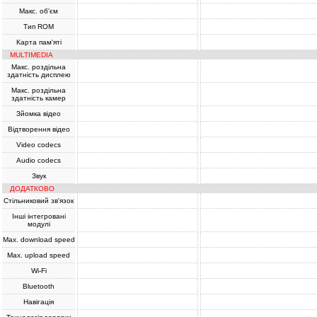
Макс. об'єм
Тип ROM
Карта пам'яті
MULTIMEDIA
Макс. роздільна
здатність дисплею
Макс. роздільна
здатність камер
Зйомка відео
Відтворення відео
Video codecs
Audio codecs
Звук
ДОДАТКОВО
Стільниковий зв'язок
Інші інтегровані
модулі
Max. download speed
Max. upload speed
Wi-Fi
Bluetooth
Навігація