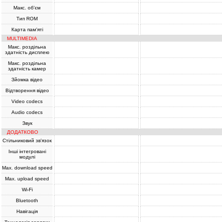
Макс. об'єм
Тип ROM
Карта пам'яті
MULTIMEDIA
Макс. роздільна
здатність дисплею
Макс. роздільна
здатність камер
Зйомка відео
Відтворення відео
Video codecs
Audio codecs
Звук
ДОДАТКОВО
Стільниковий зв'язок
Інші інтегровані
модулі
Max. download speed
Max. upload speed
Wi-Fi
Bluetooth
Навігація