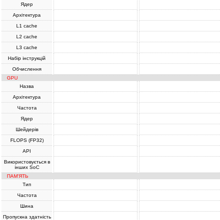
Ядер
Архітектура
L1 cache
L2 cache
L3 cache
Набір інструкцій
Обчислення
GPU
Назва
Архітектура
Частота
Ядер
Шейдерів
FLOPS (FP32)
API
Використовується в
інших SoC
ПАМ'ЯТЬ
Тип
Частота
Шина
Пропускна здатність