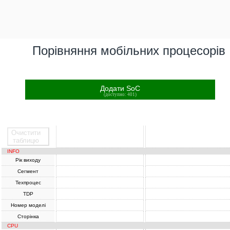
Порівняння мобільних процесорів
Додати SoC
(доступно: 401)
Очистити
SoC
SoC
таблицю
INFO
Рік виходу
Сегмент
Техпроцес
TDP
Номер моделі
Сторінка
CPU