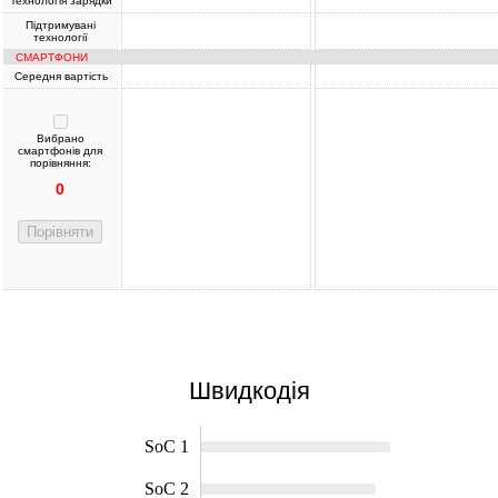
Технологія зарядки
Підтримувані
технології
СМАРТФОНИ
Середня вартість
Вибрано
смартфонів для
порівняння:
0
Порівняти
Швидкодія
SoC 1
SoC 2