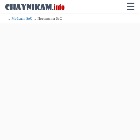
☰
→
Мобільні SoC
→ Порівняння SoC