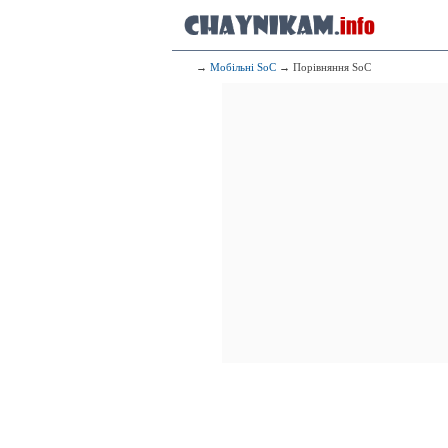
→
Мобільні SoC
→ Порівняння SoC