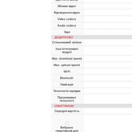
Зйомка відео
Відтворення відео
Video codecs
Audio codecs
Звук
ДОДАТКОВО
Стільниковий зв'язок
Інші інтегровані
модулі
Max. download speed
Max. upload speed
Wi-Fi
Bluetooth
Навігація
Технологія зарядки
Підтримувані
технології
СМАРТФОНИ
Середня вартість
Вибрано
смартфонів для