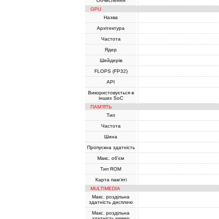
Обчислення
GPU
Назва
Архітектура
Частота
Ядер
Шейдерів
FLOPS (FP32)
API
Використовується в
інших SoC
ПАМ'ЯТЬ
Тип
Частота
Шина
Пропускна здатність
Макс. об'єм
Тип ROM
Карта пам'яті
MULTIMEDIA
Макс. роздільна
здатність дисплею
Макс. роздільна
здатність камер