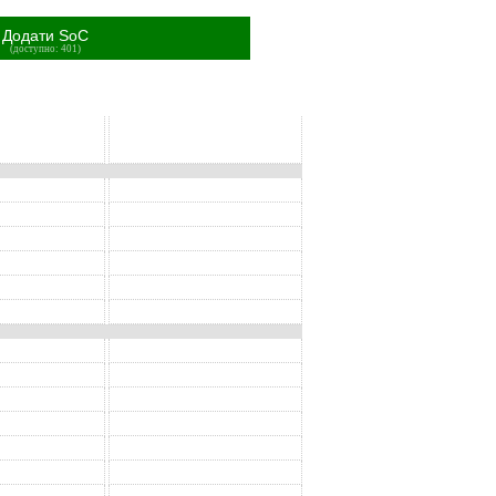
Додати SoC
(доступно: 401)
SoC
SoC