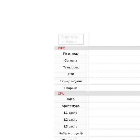
Очистити
SoC
таблицю
INFO
Рік виходу
Сегмент
Техпроцес
TDP
Номер моделі
Сторінка
CPU
Ядер
Архітектура
L1 cache
L2 cache
L3 cache
Набір інструкцій