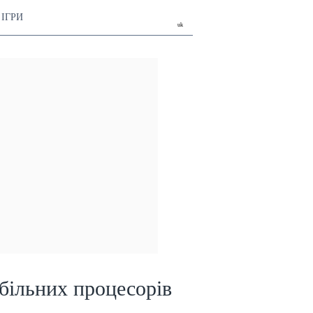
ІГРИ
uk
більних процесорів