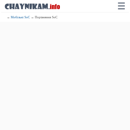
☰
→
Мобільні SoC
→ Порівняння SoC