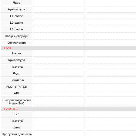
Ядер
Архітектура
L1 cache
L2 cache
L3 cache
Набір інструкцій
Обчислення
GPU
Назва
Архітектура
Частота
Ядер
Шейдерів
FLOPS (FP32)
API
Використовується в
інших SoC
ПАМ'ЯТЬ
Тип
Частота
Шина
Пропускна здатність