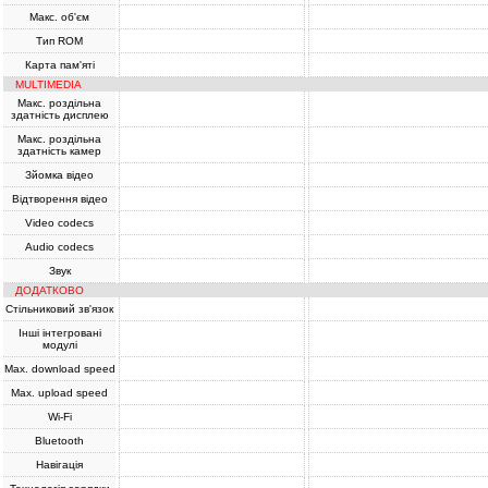
Макс. об'єм
Тип ROM
Карта пам'яті
MULTIMEDIA
Макс. роздільна
здатність дисплею
Макс. роздільна
здатність камер
Зйомка відео
Відтворення відео
Video codecs
Audio codecs
Звук
ДОДАТКОВО
Стільниковий зв'язок
Інші інтегровані
модулі
Max. download speed
Max. upload speed
Wi-Fi
Bluetooth
Навігація