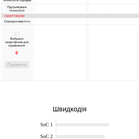
Технологія зарядки
Підтримувані
технології
СМАРТФОНИ
Середня вартість
Вибрано
смартфонів для
порівняння:
0
Порівняти
Швидкодія
SoC 1
SoC 2