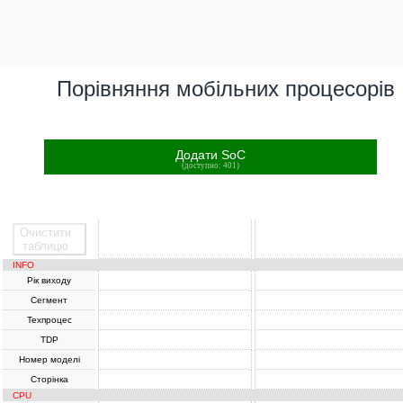
Порівняння мобільних процесорів
Додати SoC
(доступно: 401)
Очистити
SoC
SoC
таблицю
INFO
Рік виходу
Сегмент
Техпроцес
TDP
Номер моделі
Сторінка
CPU