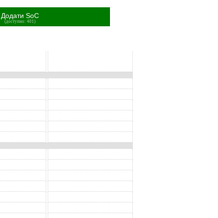
Додати SoC
(доступно: 401)
SoC
SoC