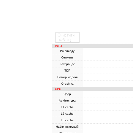
Очистити
SoC
таблицю
INFO
Рік виходу
Сегмент
Техпроцес
TDP
Номер моделі
Сторінка
CPU
Ядер
Архітектура
L1 cache
L2 cache
L3 cache
Набір інструкцій