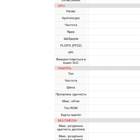
Обчислення
GPU
Назва
Архітектура
Частота
Ядер
Шейдерів
FLOPS (FP32)
API
Використовується в
інших SoC
ПАМ'ЯТЬ
Тип
Частота
Шина
Пропускна здатність
Макс. об'єм
Тип ROM
Карта пам'яті
MULTIMEDIA
Макс. роздільна
здатність дисплею
Макс. роздільна
здатність камер