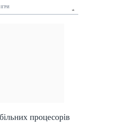
ІГРИ
uk
більних процесорів