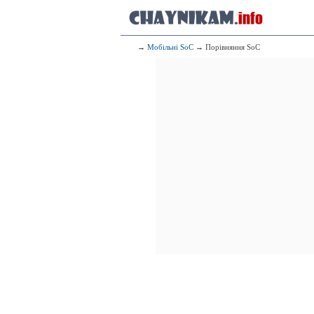
→
Мобільні SoC
→ Порівняння SoC