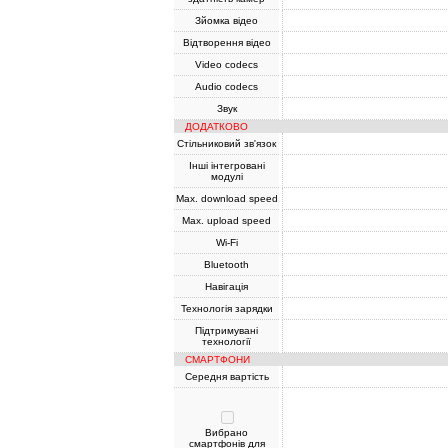
Зйомка відео
Відтворення відео
Video codecs
Audio codecs
Звук
ДОДАТКОВО
Стільниковий зв'язок
Інші інтегровані
модулі
Max. download speed
Max. upload speed
Wi-Fi
Bluetooth
Навігація
Технологія зарядки
Підтримувані
технології
СМАРТФОНИ
Середня вартість
Вибрано
смартфонів для