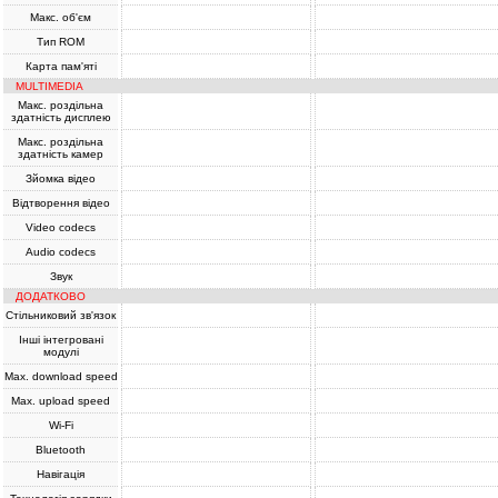
Макс. об'єм
Тип ROM
Карта пам'яті
MULTIMEDIA
Макс. роздільна
здатність дисплею
Макс. роздільна
здатність камер
Зйомка відео
Відтворення відео
Video codecs
Audio codecs
Звук
ДОДАТКОВО
Стільниковий зв'язок
Інші інтегровані
модулі
Max. download speed
Max. upload speed
Wi-Fi
Bluetooth
Навігація