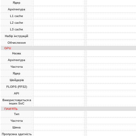
Ядер
Архітектура
L1 cache
L2 cache
L3 cache
Набір інструкцій
Обчислення
GPU
Назва
Архітектура
Частота
Ядер
Шейдерів
FLOPS (FP32)
API
Використовується в
інших SoC
ПАМ'ЯТЬ
Тип
Частота
Шина
Пропускна здатність