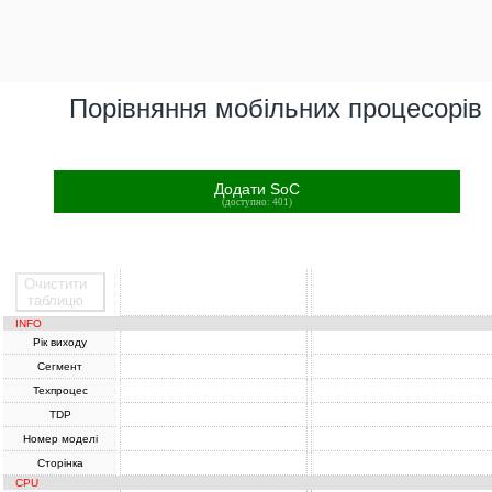
Порівняння мобільних процесорів
Додати SoC
(доступно: 401)
Очистити
SoC
SoC
таблицю
INFO
Рік виходу
Сегмент
Техпроцес
TDP
Номер моделі
Сторінка
CPU