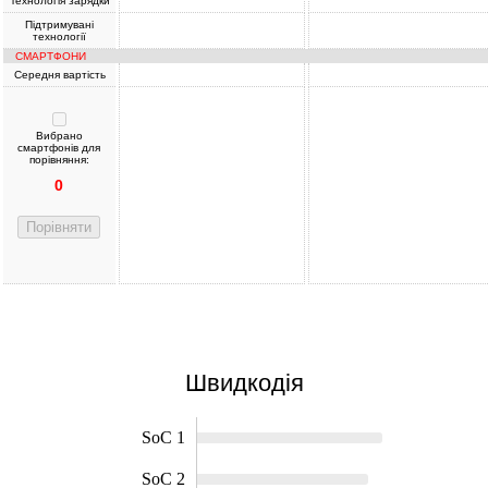
Технологія зарядки
Підтримувані
технології
СМАРТФОНИ
Середня вартість
Вибрано
смартфонів для
порівняння:
0
Порівняти
Швидкодія
SoC 1
SoC 2