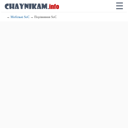
☰
→
Мобільні SoC
→ Порівняння SoC