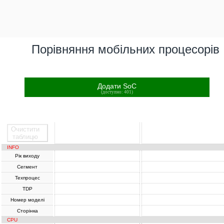
Порівняння мобільних процесорів
Додати SoC
(доступно: 401)
Очистити
SoC
SoC
таблицю
INFO
Рік виходу
Сегмент
Техпроцес
TDP
Номер моделі
Сторінка
CPU