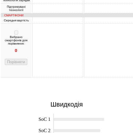
Технологія зарядки
Підтримувані
технології
СМАРТФОНИ
Середня вартість
Вибрано
смартфонів для
порівняння:
0
Порівняти
Швидкодія
SoC 1
SoC 2