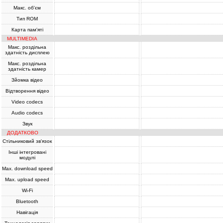
Макс. об'єм
Тип ROM
Карта пам'яті
MULTIMEDIA
Макс. роздільна
здатність дисплею
Макс. роздільна
здатність камер
Зйомка відео
Відтворення відео
Video codecs
Audio codecs
Звук
ДОДАТКОВО
Стільниковий зв'язок
Інші інтегровані
модулі
Max. download speed
Max. upload speed
Wi-Fi
Bluetooth
Навігація