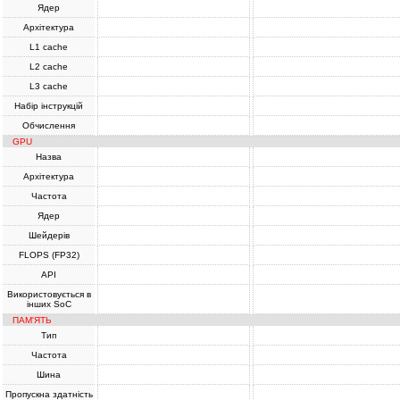
Ядер
Архітектура
L1 cache
L2 cache
L3 cache
Набір інструкцій
Обчислення
GPU
Назва
Архітектура
Частота
Ядер
Шейдерів
FLOPS (FP32)
API
Використовується в
інших SoC
ПАМ'ЯТЬ
Тип
Частота
Шина
Пропускна здатність