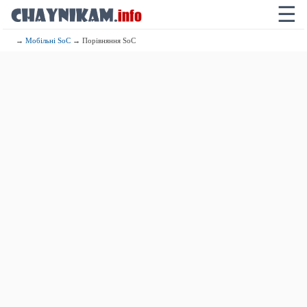
☰
→
Мобільні SoC
→ Порівняння SoC