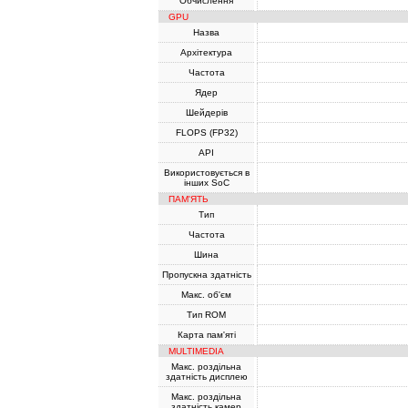
Обчислення
GPU
Назва
Архітектура
Частота
Ядер
Шейдерів
FLOPS (FP32)
API
Використовується в
інших SoC
ПАМ'ЯТЬ
Тип
Частота
Шина
Пропускна здатність
Макс. об'єм
Тип ROM
Карта пам'яті
MULTIMEDIA
Макс. роздільна
здатність дисплею
Макс. роздільна
здатність камер