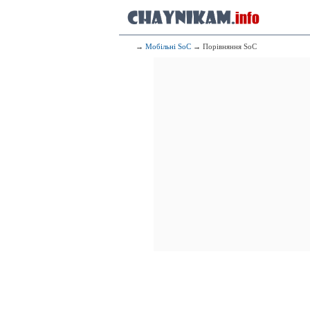
→
Мобільні SoC
→ Порівняння SoC