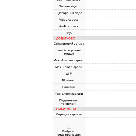
Зйомка відео
Відтворення відео
Video codecs
Audio codecs
Звук
ДОДАТКОВО
Стільниковий зв'язок
Інші інтегровані
модулі
Max. download speed
Max. upload speed
Wi-Fi
Bluetooth
Навігація
Технологія зарядки
Підтримувані
технології
СМАРТФОНИ
Середня вартість
Вибрано
смартфонів для