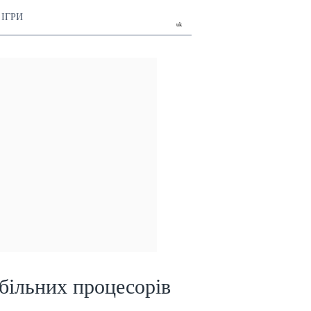
ІГРИ
uk
більних процесорів