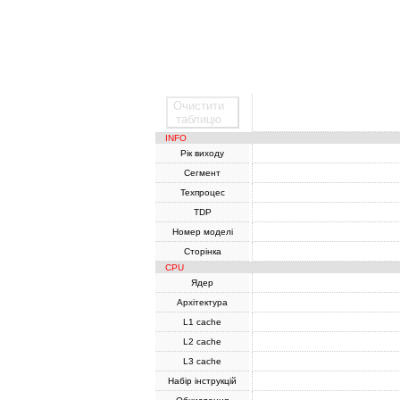
Очистити
SoC
таблицю
INFO
Рік виходу
Сегмент
Техпроцес
TDP
Номер моделі
Сторінка
CPU
Ядер
Архітектура
L1 cache
L2 cache
L3 cache
Набір інструкцій