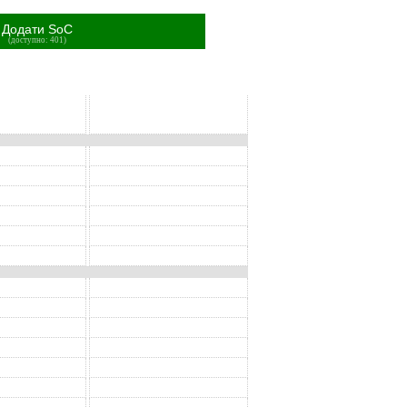
Додати SoC
(доступно: 401)
SoC
SoC