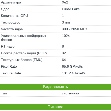
Архитектура
Xe2
Ядро
Lunar Lake
Количество GPU
1
Техпроцесс
3 nm
Частота ядра
300 - 2050 MHz
Универсальных шейдерных
1024
блоков
RT ядер
8
Блоков растеризации (ROP)
32
Текстурных блоков (TMU)
64
Pixel Rate
65.6 GPixel/s
Texture Rate
131.2 GTexel/s
Видеопамять
Тип
системная
Питание