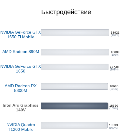
Быстродействие
NVIDIA GeForce GTX
18921
(102%)
1650 Ti Mobile
AMD Radeon 890M
18880
(102%)
NVIDIA GeForce GTX
18738
(101%)
1650
AMD Radeon RX
18685
(101%)
5300M
Intel Arc Graphics
18650
(100%)
140V
NVIDIA Quadro
18533
(100%)
T1200 Mobile