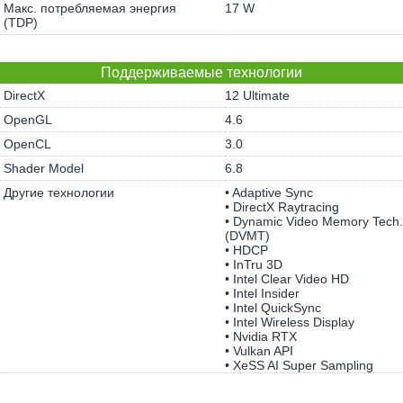
Макс. потребляемая энергия
17 W
(TDP)
Поддерживаемые технологии
DirectX
12 Ultimate
OpenGL
4.6
OpenCL
3.0
Shader Model
6.8
Другие технологии
• Adaptive Sync
• DirectX Raytracing
• Dynamic Video Memory Tech.
(DVMT)
• HDCP
• InTru 3D
• Intel Clear Video HD
• Intel Insider
• Intel QuickSync
• Intel Wireless Display
• Nvidia RTX
• Vulkan API
• XeSS AI Super Sampling