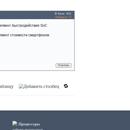
В базе: 401
Найдено:
0
егмент быстродействия SoC
гмент стоимости смартфонов
Очистить
🔁
Процессоры
рейтинг процессоров