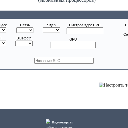
цесс
Связь
Ядер
Быстрое ядро CPU
С
Се
i
Bluetooth
GPU
Видеокарты
рейтинг видеокарт