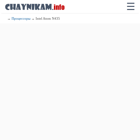
☰
→
Процессоры
→ Intel Atom N435