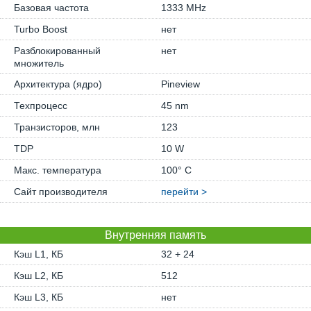
Базовая частота
1333 MHz
Turbo Boost
нет
Разблокированный
нет
множитель
Архитектура (ядро)
Pineview
Техпроцесс
45 nm
Транзисторов, млн
123
TDP
10 W
Макс. температура
100° C
Сайт производителя
перейти >
Внутренняя память
Кэш L1, КБ
32 + 24
Кэш L2, КБ
512
Кэш L3, КБ
нет