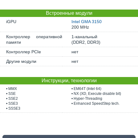
Встроенные модули
iGPU
Intel GMA 3150
200 MHz
Контроллер оперативной
1-канальный
памяти
(DDR2, DDR3)
Контроллер PCIe
нет
Другие модули
нет
Инструкции, технологии
• MMX
• EM64T (Intel 64)
• SSE
• NX (XD, Execute disable bit)
• SSE2
• Hyper-Threading
• SSE3
• Enhanced SpeedStep tech.
• SSSE3