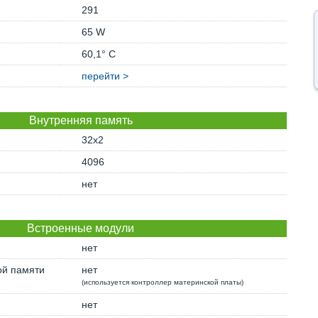
291
65 W
60,1° C
перейти >
Внутренняя память
32x2
4096
нет
Встроенные модули
нет
ой памяти
нет
(используется контроллер материнской платы)
нет