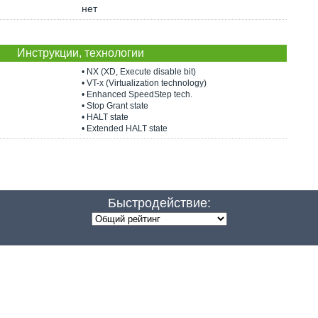
нет
Инструкции, технологии
• NX (XD, Execute disable bit)
• VT-x (Virtualization technology)
• Enhanced SpeedStep tech.
• Stop Grant state
• HALT state
• Extended HALT state
Быстродействие: