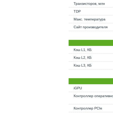
Транзисторов, млн
TDP
Макс. температура
Сайт производителя
Кэш L1, КБ
Кэш L2, КБ
Кэш L3, КБ
iGPU
Контроллер оперативн
Контроллер PCIe