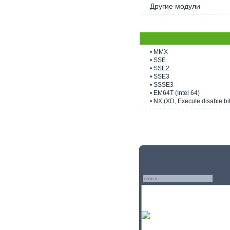
Другие модули
• MMX
• SSE
• SSE2
• SSE3
• SSSE3
• EM64T (Intel 64)
• NX (XD, Execute disable bit