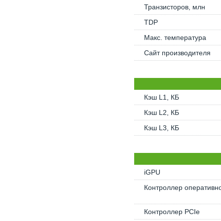
Транзисторов, млн
TDP
Макс. температура
Сайт производителя
Кэш L1, КБ
Кэш L2, КБ
Кэш L3, КБ
iGPU
Контроллер оперативн
Контроллер PCIe