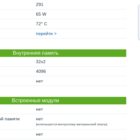
291
65 W
72° C
перейти >
Внутренняя память
32x2
4096
нет
Встроенные модули
нет
ой памяти
нет
(используется контроллер материнской платы)
нет