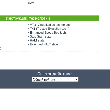
нет
Инструкции, технологии
• VT-x (Virtualization technology)
• TXT (Trusted Execution tech.)
• Enhanced SpeedStep tech.
• Stop Grant state
• HALT state
• Extended HALT state
)
Быстродействие: