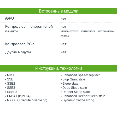
Встроенные модули
iGPU
нет
Контроллер оперативной
нет
памяти
(используется контроллер материнской
платы)
Контроллер PCIe
нет
Другие модули
нет
Инструкции, технологии
• MMX
• Enhanced SpeedStep tech.
• SSE
• Stop Grant state
• SSE2
• Sleep state
• SSE3
• Deep Sleep state
• SSSE3
• Deeper Sleep state
• EM64T (Intel 64)
• Enhanced Deeper Sleep state
• NX (XD, Execute disable bit)
• Dynamic Cache sizing