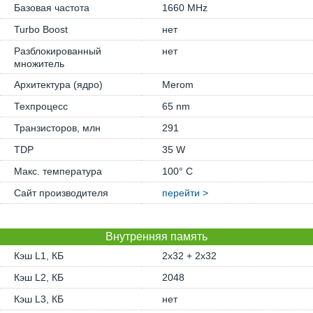
Базовая частота
1660 MHz
Turbo Boost
нет
Разблокированный
нет
множитель
Архитектура (ядро)
Merom
Техпроцесс
65 nm
Транзисторов, млн
291
TDP
35 W
Макс. температура
100° C
Сайт производителя
перейти >
Внутренняя память
Кэш L1, КБ
2x32 + 2x32
Кэш L2, КБ
2048
Кэш L3, КБ
нет