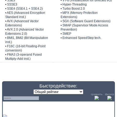
• SSE3
• VT-d (Virtualization for directed I/O)
• SSSE3
• Hyper-Threading
• SSE4 (SSE4.1 + SSE4.2)
• Turbo Boost 2.0
• AES (Advanced Encryption
• MPX (Memory Protection
Standard inst.)
Extensions)
• AVX (Advanced Vector
• SGX (Software Guard Extensions)
Extensions)
• SMAP (Supervisor Mode Access
• AVX 2.0 (Advanced Vector
Prevention)
Extensions 2.0)
• SMEP
• BMI1, BMI2 (Bit Manipulation
• Enhanced SpeedStep tech.
inst.)
• F16C (16-bit Floating-Point
conversion)
• FMA3 (3-operand Fused
Multiply-Add inst.)
Быстродействие:
сравнить
фильтр