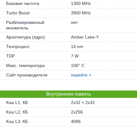
Базовая частота
1300 MHz
Turbo Boost
3900 MHz
Разблокированный
нет
множитель
Архитектура (ядро)
Amber Lake-Y
Техпроцесс
14 nm
TDP
7 W
Макс. температура
100° C
Сайт производителя
перейти >
Внутренняя память
Кэш L1, КБ
2x32 + 2x32
Кэш L2, КБ
2x256
Кэш L3, КБ
4096