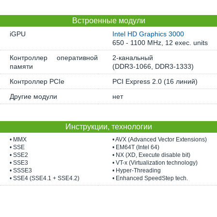
Встроенные модули
iGPU
Intel HD Graphics 3000
650 - 1100 MHz, 12 exec. units
Контроллер оперативной
2-канальный
памяти
(DDR3-1066, DDR3-1333)
Контроллер PCIe
PCI Express 2.0 (16 линий)
Другие модули
нет
Инструкции, технологии
• MMX
• AVX (Advanced Vector Extensions)
• SSE
• EM64T (Intel 64)
• SSE2
• NX (XD, Execute disable bit)
• SSE3
• VT-x (Virtualization technology)
• SSSE3
• Hyper-Threading
• SSE4 (SSE4.1 + SSE4.2)
• Enhanced SpeedStep tech.