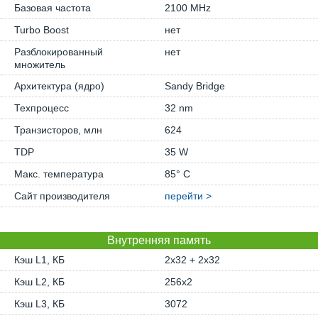
Базовая частота
2100 MHz
Turbo Boost
нет
Разблокированный
нет
множитель
Архитектура (ядро)
Sandy Bridge
Техпроцесс
32 nm
Транзисторов, млн
624
TDP
35 W
Макс. температура
85° C
Сайт производителя
перейти >
Внутренняя память
Кэш L1, КБ
2x32 + 2x32
Кэш L2, КБ
256x2
Кэш L3, КБ
3072