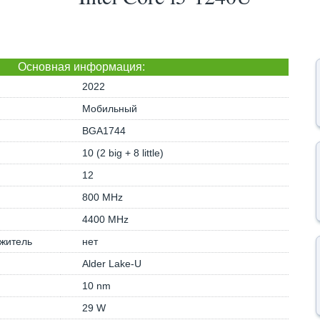
Основная информация:
2022
Мобильный
BGA1744
10 (2 big + 8 little)
12
800 MHz
4400 MHz
житель
нет
Alder Lake-U
10 nm
29 W