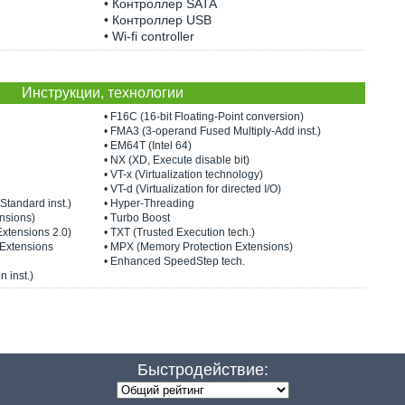
• Контроллер SATA
• Контроллер USB
• Wi-fi controller
Инструкции, технологии
• F16C (16-bit Floating-Point conversion)
• FMA3 (3-operand Fused Multiply-Add inst.)
• EM64T (Intel 64)
• NX (XD, Execute disable bit)
• VT-x (Virtualization technology)
• VT-d (Virtualization for directed I/O)
Standard inst.)
• Hyper-Threading
nsions)
• Turbo Boost
Extensions 2.0)
• TXT (Trusted Execution tech.)
 Extensions
• MPX (Memory Protection Extensions)
• Enhanced SpeedStep tech.
n inst.)
Быстродействие: