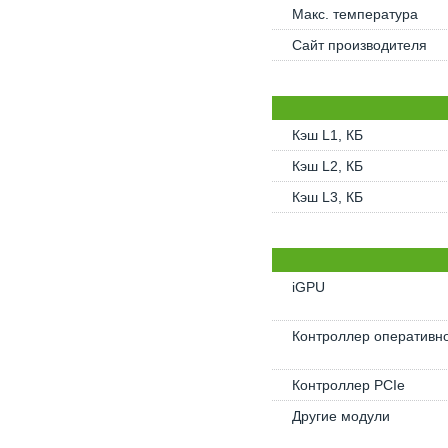
Макс. температура
Сайт производителя
Кэш L1, КБ
Кэш L2, КБ
Кэш L3, КБ
iGPU
Контроллер оперативн
Контроллер PCIe
Другие модули