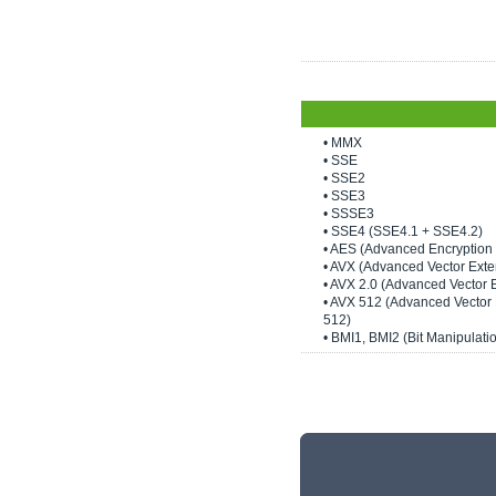
• MMX
• SSE
• SSE2
• SSE3
• SSSE3
• SSE4 (SSE4.1 + SSE4.2)
• AES (Advanced Encryption 
• AVX (Advanced Vector Exte
• AVX 2.0 (Advanced Vector 
• AVX 512 (Advanced Vector
512)
• BMI1, BMI2 (Bit Manipulatio