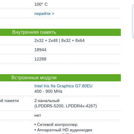
100° C
перейти >
Внутренняя память
2x32 + 2x48 | 8x32 + 8x64
18944
12288
Встроенные модули
Intel Iris Xe Graphics G7 80EU
400 - 900 MHz
ой памяти
2-канальный
(LPDDR5-5200, LPDDR4x-4267)
нет
• Сетевой контроллер
• Аппаратный HD аудиокодек