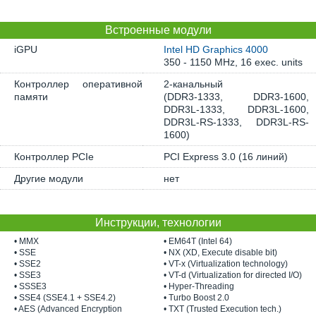
Встроенные модули
iGPU
Intel HD Graphics 4000
350 - 1150 MHz, 16 exec. units
Контроллер оперативной
2-канальный
памяти
(DDR3-1333, DDR3-1600,
DDR3L-1333, DDR3L-1600,
DDR3L-RS-1333, DDR3L-RS-
1600)
Контроллер PCIe
PCI Express 3.0 (16 линий)
Другие модули
нет
Инструкции, технологии
• MMX
• EM64T (Intel 64)
• SSE
• NX (XD, Execute disable bit)
• SSE2
• VT-x (Virtualization technology)
• SSE3
• VT-d (Virtualization for directed I/O)
• SSSE3
• Hyper-Threading
• SSE4 (SSE4.1 + SSE4.2)
• Turbo Boost 2.0
• AES (Advanced Encryption
• TXT (Trusted Execution tech.)