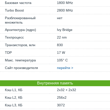
Базовая частота
1800 MHz
Turbo Boost
2800 MHz
Разблокированный
нет
множитель
Архитектура (ядро)
Ivy Bridge
Техпроцесс
22 nm
Транзисторов, млн
830
TDP
17 W
Макс. температура
105° C
Сайт производителя
перейти >
Внутренняя память
Кэш L1, КБ
2x32 + 2x32
Кэш L2, КБ
256x2
Кэш L3, КБ
3072