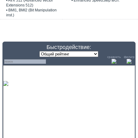
• AVX 512 (Advanced Vector
• Enhanced SpeedStep tech.
Extensions 512)
• BMI1, BMI2 (Bit Manipulation
inst.)
Быстродействие:
сравнить
фильтр