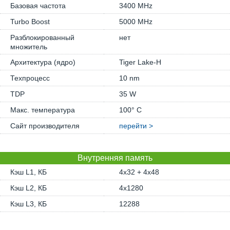
Базовая частота
3400 MHz
Turbo Boost
5000 MHz
Разблокированный
нет
множитель
Архитектура (ядро)
Tiger Lake-H
Техпроцесс
10 nm
TDP
35 W
Макс. температура
100° C
Сайт производителя
перейти >
Внутренняя память
Кэш L1, КБ
4x32 + 4x48
Кэш L2, КБ
4x1280
Кэш L3, КБ
12288