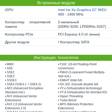
Встроенные модули
iGPU
Intel Iris Xe Graphics G7 96EU
400 - 1400 MHz
Контроллер оперативной
2-канальный
памяти
(DDR4-3200, LPDDR4x-4267)
Контроллер PCIe
PCI Express 4.0 (4 линии)
Другие модули
• Контроллер SATA
Инструкции, технологии
• MMX
• F16C (16-bit Floating-Point
• SSE
conversion)
• SSE2
• FMA3 (3-operand Fused Multiply-
• SSE3
Add inst.)
• SSSE3
• EM64T (Intel 64)
• SSE4 (SSE4.1 + SSE4.2)
• NX (XD, Execute disable bit)
• AES (Advanced Encryption
• VT-x (Virtualization technology)
Standard inst.)
• VT-d (Virtualization for directed I/O)
• AVX (Advanced Vector
• Hyper-Threading
Extensions)
• Turbo Boost
• AVX 2.0 (Advanced Vector
• MPX (Memory Protection
Extensions 2.0)
Extensions)