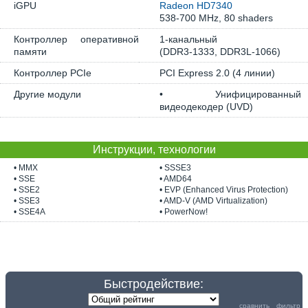
iGPU
Radeon HD7340
538-700 MHz, 80 shaders
Контроллер оперативной
1-канальный
памяти
(DDR3-1333, DDR3L-1066)
Контроллер PCIe
PCI Express 2.0 (4 линии)
Другие модули
• Унифицированный
видеодекодер (UVD)
Инструкции, технологии
• MMX
• SSSE3
• SSE
• AMD64
• SSE2
• EVP (Enhanced Virus Protection)
• SSE3
• AMD-V (AMD Virtualization)
• SSE4A
• PowerNow!
Быстродействие:
сравнить
фильтр