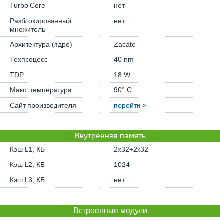
Turbo Core
нет
Разблокированный
нет
множитель
Архитектура (ядро)
Zacate
Техпроцесс
40 nm
TDP
18 W
Макс. температура
90° C
Сайт производителя
перейти >
Внутренняя память
Кэш L1, КБ
2x32+2x32
Кэш L2, КБ
1024
Кэш L3, КБ
нет
Встроенные модули