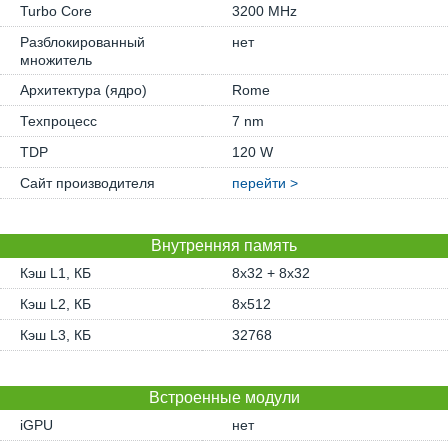
Turbo Core
3200 MHz
Разблокированный
нет
множитель
Архитектура (ядро)
Rome
Техпроцесс
7 nm
TDP
120 W
Сайт производителя
перейти >
Внутренняя память
Кэш L1, КБ
8x32 + 8x32
Кэш L2, КБ
8x512
Кэш L3, КБ
32768
Встроенные модули
iGPU
нет