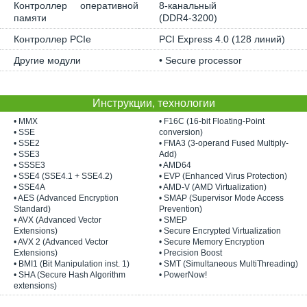
Контроллер оперативной
8-канальный
памяти
(DDR4-3200)
Контроллер PCIe
PCI Express 4.0 (128 линий)
Другие модули
• Secure processor
Инструкции, технологии
• MMX
• F16C (16-bit Floating-Point
• SSE
conversion)
• SSE2
• FMA3 (3-operand Fused Multiply-
• SSE3
Add)
• SSSE3
• AMD64
• SSE4 (SSE4.1 + SSE4.2)
• EVP (Enhanced Virus Protection)
• SSE4A
• AMD-V (AMD Virtualization)
• AES (Advanced Encryption
• SMAP (Supervisor Mode Access
Standard)
Prevention)
• AVX (Advanced Vector
• SMEP
Extensions)
• Secure Encrypted Virtualization
• AVX 2 (Advanced Vector
• Secure Memory Encryption
Extensions)
• Precision Boost
• BMI1 (Bit Manipulation inst. 1)
• SMT (Simultaneous MultiThreading)
• SHA (Secure Hash Algorithm
• PowerNow!
extensions)