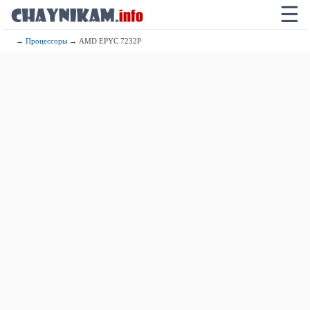
☰
→
Процессоры
→ AMD EPYC 7232P