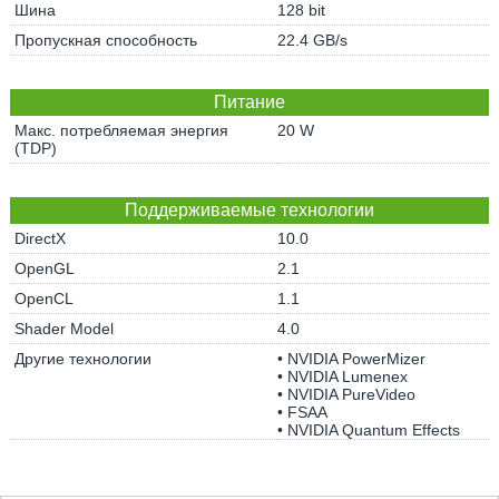
Шина
128 bit
Пропускная способность
22.4 GB/s
Питание
Макс. потребляемая энергия
20 W
(TDP)
Поддерживаемые технологии
DirectX
10.0
OpenGL
2.1
OpenCL
1.1
Shader Model
4.0
Другие технологии
• NVIDIA PowerMizer
• NVIDIA Lumenex
• NVIDIA PureVideo
• FSAA
• NVIDIA Quantum Effects