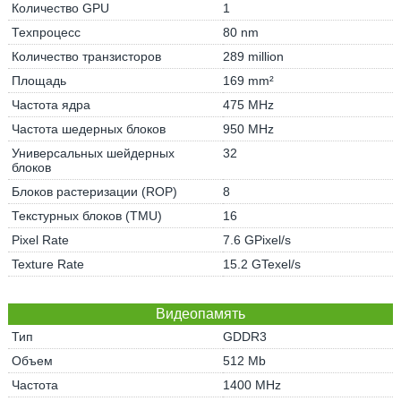
Количество GPU
1
Техпроцесс
80 nm
Количество транзисторов
289 million
Площадь
169 mm²
Частота ядра
475 MHz
Частота шедерных блоков
950 MHz
Универсальных шейдерных
32
блоков
Блоков растеризации (ROP)
8
Текстурных блоков (TMU)
16
Pixel Rate
7.6 GPixel/s
Texture Rate
15.2 GTexel/s
Видеопамять
Тип
GDDR3
Объем
512 Mb
Частота
1400 MHz