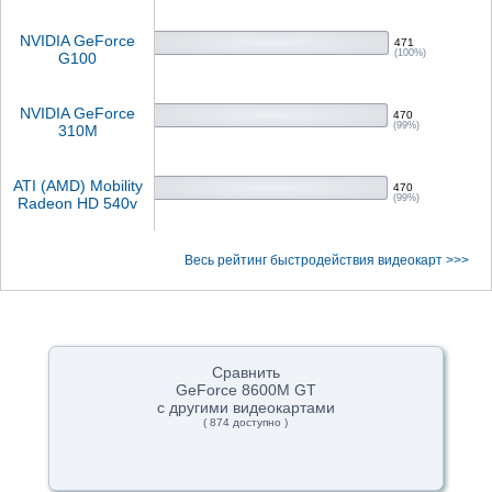
NVIDIA GeForce
471
(100%)
G100
NVIDIA GeForce
470
(99%)
310M
ATI (AMD) Mobility
470
(99%)
Radeon HD 540v
Весь рейтинг быстродействия видеокарт >>>
Сравнить
GeForce 8600M GT
с другими видеокартами
( 874 доступно )