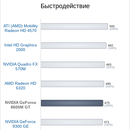
Быстродействие
ATI (AMD) Mobility
500
(106%)
Radeon HD 4570
Intel HD Graphics
492
(104%)
2000
NVIDIA Quadro FX
483
(102%)
570M
AMD Radeon HD
480
(102%)
6320
NVIDIA GeForce
475
(100%)
8600M GT
NVIDIA GeForce
471
(100%)
9300 GE