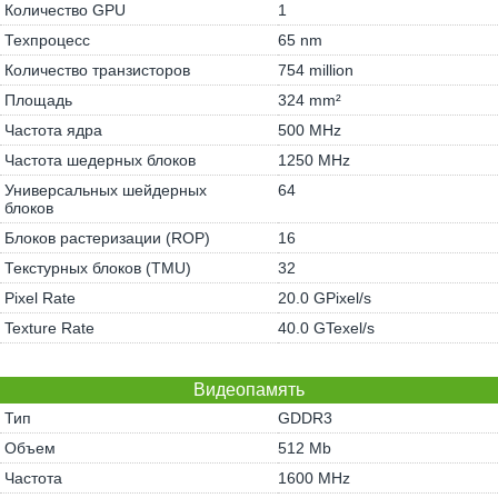
Количество GPU
1
Техпроцесс
65 nm
Количество транзисторов
754 million
Площадь
324 mm²
Частота ядра
500 MHz
Частота шедерных блоков
1250 MHz
Универсальных шейдерных
64
блоков
Блоков растеризации (ROP)
16
Текстурных блоков (TMU)
32
Pixel Rate
20.0 GPixel/s
Texture Rate
40.0 GTexel/s
Видеопамять
Тип
GDDR3
Объем
512 Mb
Частота
1600 MHz