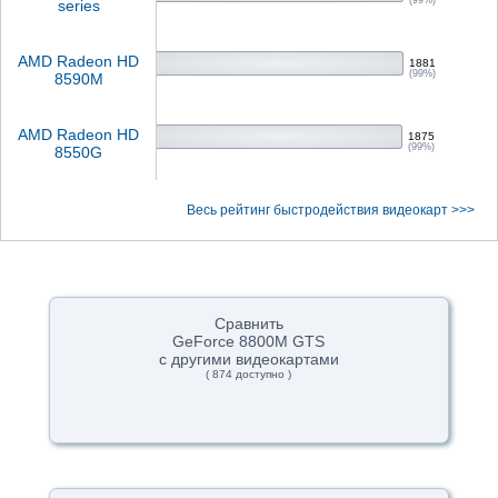
(99%)
series
AMD Radeon HD
1881
(99%)
8590M
AMD Radeon HD
1875
(99%)
8550G
Весь рейтинг быстродействия видеокарт >>>
Сравнить
GeForce 8800M GTS
с другими видеокартами
( 874 доступно )