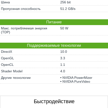
Шина
256 bit
Пропускная способность
51.2 GB/s
Питание
Макс. потребляемая энергия
50 W
(TDP)
Поддерживаемые технологии
DirectX
10.0
OpenGL
3.3
OpenCL
1.1
Shader Model
4.0
Другие технологии
• NVIDIA PowerMizer
• NVIDIA PureVideo
Быстродействие