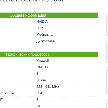
Общая информация
NVIDIA
2015
Мобильная
Дискретная
Графический процессор
Maxwell
GM108
1
28 nm
928 - 941 MHz
х блоков
384
OP)
8
24