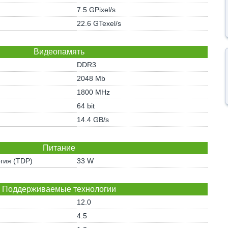
7.5 GPixel/s
22.6 GTexel/s
Видеопамять
DDR3
2048 Mb
1800 MHz
64 bit
14.4 GB/s
Питание
гия (TDP)
33 W
Поддерживаемые технологии
12.0
4.5