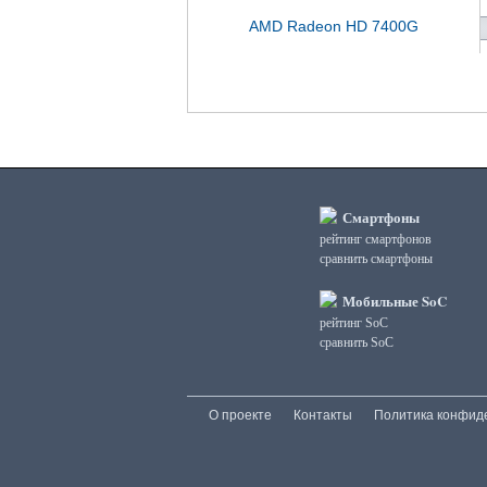
AMD Radeon HD 7400G
Смартфоны
рейтинг смартфонов
сравнить смартфоны
Мобильные SoC
рейтинг SoC
сравнить SoC
О проекте
Контакты
Политика конфид