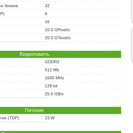
х блоков
32
OP)
8
16
10.0 GPixel/s
20.0 GTexel/s
Видеопамять
GDDR3
512 Mb
1600 MHz
128 bit
25.6 GB/s
Питание
гия (TDP)
23 W