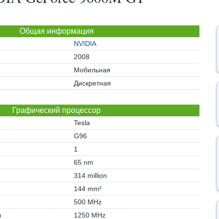
Общая информация
NVIDIA
2008
Мобильная
Дискретная
Графический процессор
Tesla
G96
1
65 nm
314 million
144 mm²
500 MHz
в
1250 MHz