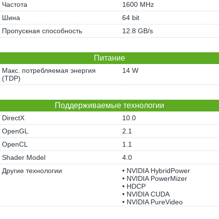
Частота
1600 MHz
Шина
64 bit
Пропускная способность
12.8 GB/s
Питание
Макс. потребляемая энергия
14 W
(TDP)
Поддерживаемые технологии
DirectX
10.0
OpenGL
2.1
OpenCL
1.1
Shader Model
4.0
Другие технологии
• NVIDIA HybridPower
• NVIDIA PowerMizer
• HDCP
• NVIDIA CUDA
• NVIDIA PureVideo