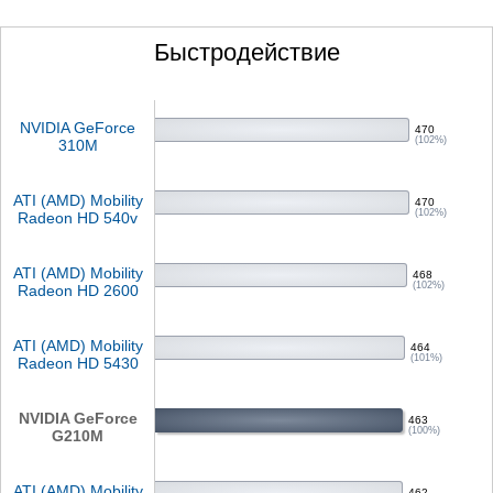
Быстродействие
NVIDIA GeForce
470
(102%)
310M
ATI (AMD) Mobility
470
(102%)
Radeon HD 540v
ATI (AMD) Mobility
468
(102%)
Radeon HD 2600
ATI (AMD) Mobility
464
(101%)
Radeon HD 5430
NVIDIA GeForce
463
(100%)
G210M
ATI (AMD) Mobility
462