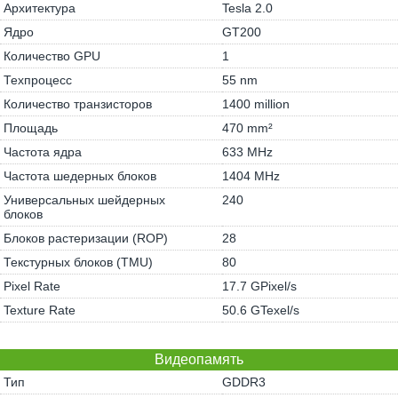
Архитектура
Tesla 2.0
Ядро
GT200
Количество GPU
1
Техпроцесс
55 nm
Количество транзисторов
1400 million
Площадь
470 mm²
Частота ядра
633 MHz
Частота шедерных блоков
1404 MHz
Универсальных шейдерных
240
блоков
Блоков растеризации (ROP)
28
Текстурных блоков (TMU)
80
Pixel Rate
17.7 GPixel/s
Texture Rate
50.6 GTexel/s
Видеопамять
Тип
GDDR3