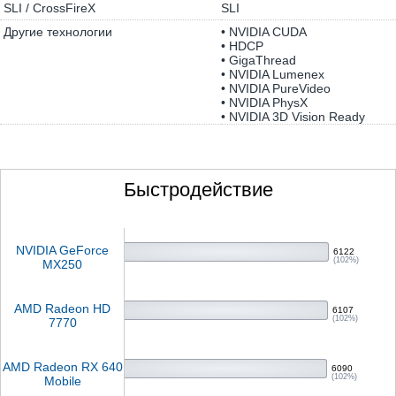
SLI / CrossFireX
SLI
Другие технологии
• NVIDIA CUDA
• HDCP
• GigaThread
• NVIDIA Lumenex
• NVIDIA PureVideo
• NVIDIA PhysX
• NVIDIA 3D Vision Ready
Быстродействие
NVIDIA GeForce
6122
(102%)
MX250
AMD Radeon HD
6107
(102%)
7770
AMD Radeon RX 640
6090
(102%)
Mobile