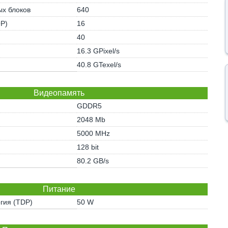
х блоков
640
OP)
16
40
16.3 GPixel/s
40.8 GTexel/s
Видеопамять
GDDR5
2048 Mb
5000 MHz
128 bit
80.2 GB/s
Питание
гия (TDP)
50 W