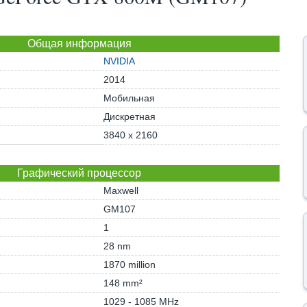
Общая информация
NVIDIA
2014
Мобильная
Дискретная
3840 x 2160
Графический процессор
Maxwell
GM107
1
28 nm
1870 million
148 mm²
1029 - 1085 MHz