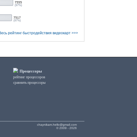
7555
(97%)
7517
(97%)
Весь рейтинг быстродействия видеокарт >>>
Процессоры
рейтинг процессоров
сравнить процессоры
chaynikam.hello@gmail.com
© 2009 - 2026