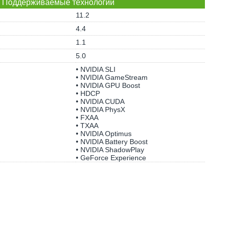
Поддерживаемые технологии
11.2
4.4
1.1
5.0
• NVIDIA SLI
• NVIDIA GameStream
• NVIDIA GPU Boost
• HDCP
• NVIDIA CUDA
• NVIDIA PhysX
• FXAA
• TXAA
• NVIDIA Optimus
• NVIDIA Battery Boost
• NVIDIA ShadowPlay
• GeForce Experience