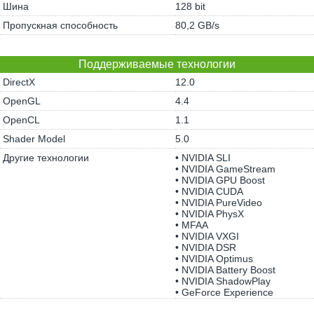
Шина
128 bit
Пропускная способность
80,2 GB/s
Поддерживаемые технологии
DirectX
12.0
OpenGL
4.4
OpenCL
1.1
Shader Model
5.0
Другие технологии
• NVIDIA SLI
• NVIDIA GameStream
• NVIDIA GPU Boost
• NVIDIA CUDA
• NVIDIA PureVideo
• NVIDIA PhysX
• MFAA
• NVIDIA VXGI
• NVIDIA DSR
• NVIDIA Optimus
• NVIDIA Battery Boost
• NVIDIA ShadowPlay
• GeForce Experience