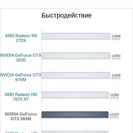
Быстродействие
AMD Radeon R9
11569
(102%)
270X
NVIDIA GeForce GTX
11562
(102%)
1630
NVIDIA GeForce GTX
11559
(102%)
870M
AMD Radeon HD
11385
(101%)
7870 XT
NVIDIA GeForce
11373
(100%)
GTX 965M