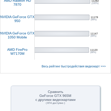
AMD Radeon HD
11282
(100%)
7870
NVIDIA GeForce GTX
11178
(99%)
950
NVIDIA GeForce GTX
11147
(99%)
1050 Mobile
AMD FirePro
11120
(98%)
W7170M
Весь рейтинг быстродействия видеокарт >>>
Сравнить
GeForce GTX 965M
с другими видеокартами
( 874 доступно )