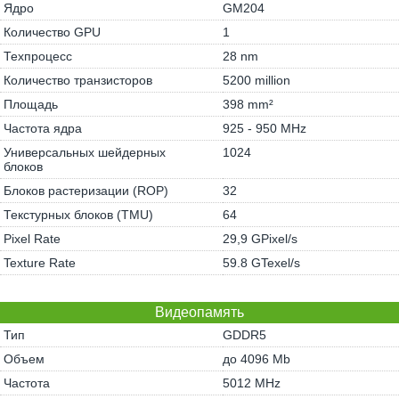
Ядро
GM204
Количество GPU
1
Техпроцесс
28 nm
Количество транзисторов
5200 million
Площадь
398 mm²
Частота ядра
925 - 950 MHz
Универсальных шейдерных
1024
блоков
Блоков растеризации (ROP)
32
Текстурных блоков (TMU)
64
Pixel Rate
29,9 GPixel/s
Texture Rate
59.8 GTexel/s
Видеопамять
Тип
GDDR5
Объем
до 4096 Mb
Частота
5012 MHz