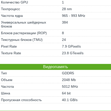
Количество GPU
1
Техпроцесс
28 nm
Частота ядра
965 - 993 MHz
Универсальных шейдерных
384
блоков
Блоков растеризации (ROP)
8
Текстурных блоков (TMU)
24
Pixel Rate
7.9 GPixel/s
Texture Rate
23.8 GTexel/s
Видеопамять
Тип
GDDR5
Объем
2048 Mb
Частота
5012 MHz
Шина
64 bit
Пропускная способность
40.1 GB/s