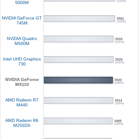
(103%)
5000M
NVIDIA GeForce GT
3591
(103%)
745M
NVIDIA Quadro
3533
(101%)
M500M
Intel UHD Graphics
3526
(101%)
730
NVIDIA GeForce
3520
(100%)
MX110
AMD Radeon R7
3514
(100%)
M440
AMD Radeon R6
3495
(100%)
M255DX