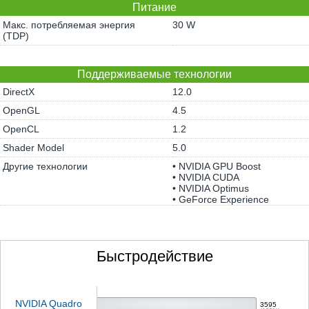
Питание
Макс. потребляемая энергия
30 W
(TDP)
Поддерживаемые технологии
DirectX
12.0
OpenGL
4.5
OpenCL
1.2
Shader Model
5.0
Другие технологии
• NVIDIA GPU Boost
• NVIDIA CUDA
• NVIDIA Optimus
• GeForce Experience
Быстродействие
NVIDIA Quadro
3595