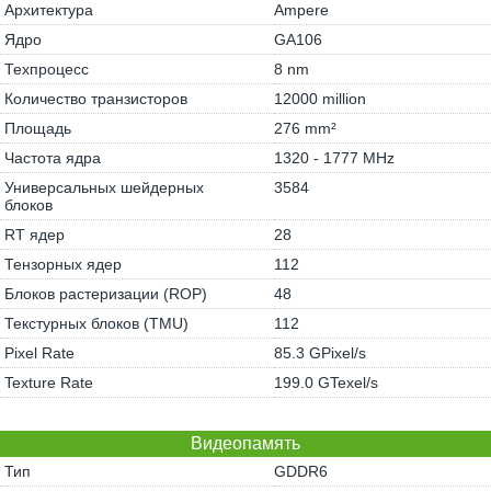
Архитектура
Ampere
Ядро
GA106
Техпроцесс
8 nm
Количество транзисторов
12000 million
Площадь
276 mm²
Частота ядра
1320 - 1777 MHz
Универсальных шейдерных
3584
блоков
RT ядер
28
Тензорных ядер
112
Блоков растеризации (ROP)
48
Текстурных блоков (TMU)
112
Pixel Rate
85.3 GPixel/s
Texture Rate
199.0 GTexel/s
Видеопамять
Тип
GDDR6