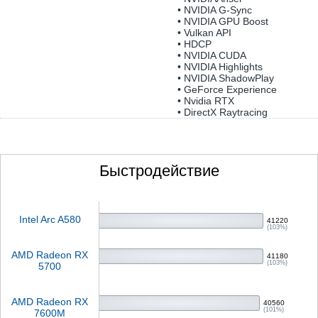
• NVIDIA G-Sync
• NVIDIA GPU Boost
• Vulkan API
• HDCP
• NVIDIA CUDA
• NVIDIA Highlights
• NVIDIA ShadowPlay
• GeForce Experience
• Nvidia RTX
• DirectX Raytracing
Быстродействие
Intel Arc A580
41220
(103%)
AMD Radeon RX
41180
(103%)
5700
AMD Radeon RX
40560
(101%)
7600M