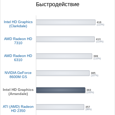
Быстродействие
Intel HD Graphics
416
(115%)
(Clarkdale)
AMD Radeon HD
413
(114%)
7310
AMD Radeon HD
399
(110%)
6310
NVIDIA GeForce
385
(107%)
8600M GS
Intel HD Graphics
363
(100%)
(Arrandale)
ATI (AMD) Radeon
357
(99%)
HD 2350