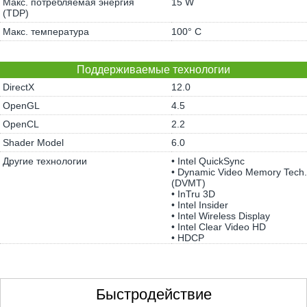
Макс. потребляемая энергия
15 W
(TDP)
Макс. температура
100° C
Поддерживаемые технологии
DirectX
12.0
OpenGL
4.5
OpenCL
2.2
Shader Model
6.0
Другие технологии
• Intel QuickSync
• Dynamic Video Memory Tech.
(DVMT)
• InTru 3D
• Intel Insider
• Intel Wireless Display
• Intel Clear Video HD
• HDCP
Быстродействие