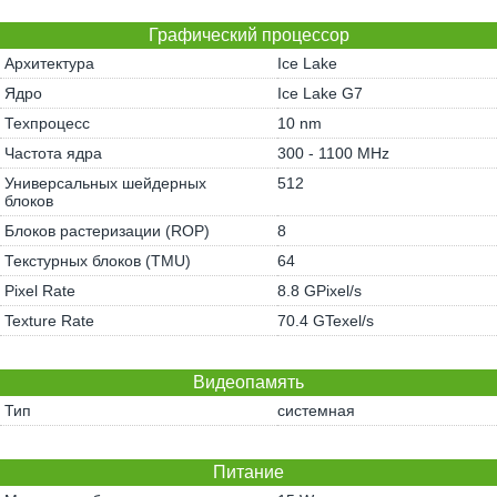
Графический процессор
Архитектура
Ice Lake
Ядро
Ice Lake G7
Техпроцесс
10 nm
Частота ядра
300 - 1100 MHz
Универсальных шейдерных
512
блоков
Блоков растеризации (ROP)
8
Текстурных блоков (TMU)
64
Pixel Rate
8.8 GPixel/s
Texture Rate
70.4 GTexel/s
Видеопамять
Тип
системная
Питание