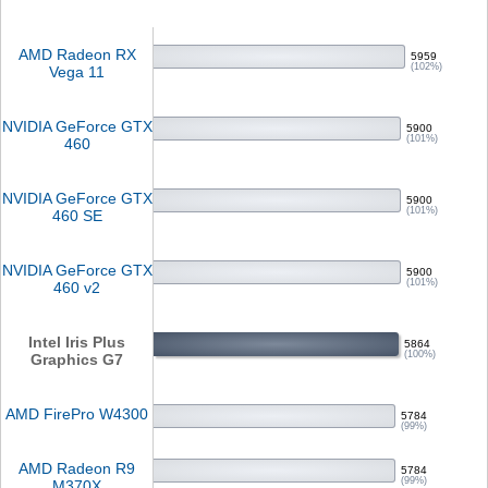
AMD Radeon RX
5959
(102%)
Vega 11
NVIDIA GeForce GTX
5900
(101%)
460
NVIDIA GeForce GTX
5900
(101%)
460 SE
NVIDIA GeForce GTX
5900
(101%)
460 v2
Intel Iris Plus
5864
(100%)
Graphics G7
AMD FirePro W4300
5784
(99%)
AMD Radeon R9
5784
(99%)
M370X