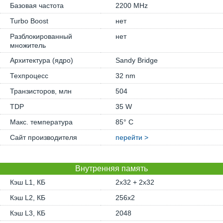
Базовая частота
2200 MHz
Turbo Boost
нет
Разблокированный
нет
множитель
Архитектура (ядро)
Sandy Bridge
Техпроцесс
32 nm
Транзисторов, млн
504
TDP
35 W
Макс. температура
85° C
Сайт производителя
перейти >
Внутренняя память
Кэш L1, КБ
2x32 + 2x32
Кэш L2, КБ
256x2
Кэш L3, КБ
2048