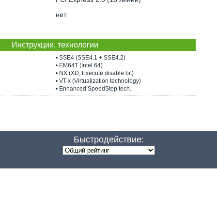
нет
Инструкции, технологии
• SSE4 (SSE4.1 + SSE4.2)
• EM64T (Intel 64)
• NX (XD, Execute disable bit)
• VT-x (Virtualization technology)
• Enhanced SpeedStep tech.
Быстродействие: