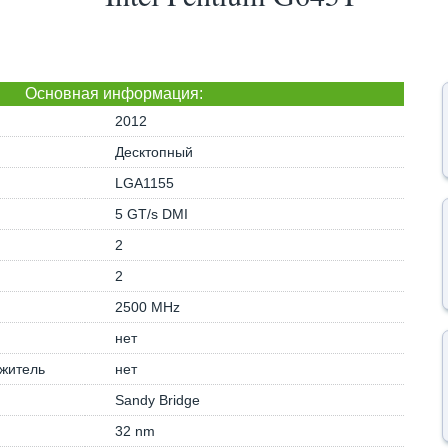
Основная информация:
2012
Десктопный
LGA1155
5 GT/s DMI
2
2
2500 MHz
нет
житель
нет
Sandy Bridge
32 nm