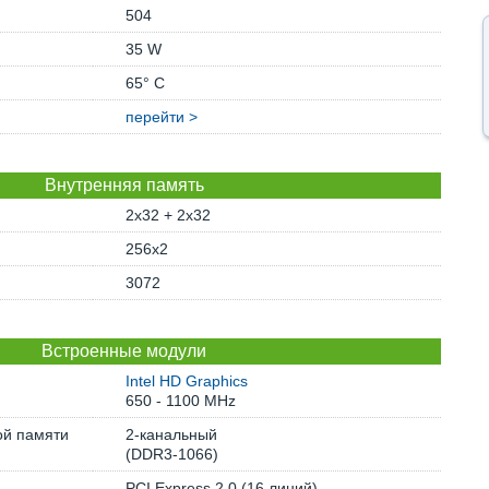
504
35 W
65° C
перейти >
Внутренняя память
2x32 + 2x32
256x2
3072
Встроенные модули
Intel HD Graphics
650 - 1100 MHz
ой памяти
2-канальный
(DDR3-1066)
PCI Express 2.0 (16 линий)