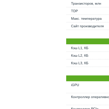
Транзисторов, млн
TDP
Макс. температура
Сайт производителя
Кэш L1, КБ
Кэш L2, КБ
Кэш L3, КБ
iGPU
Контроллер оперативн
Контроллер PCIe