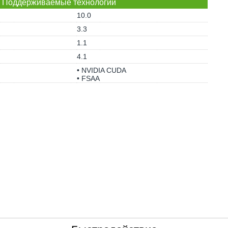
Поддерживаемые технологии
10.0
3.3
1.1
4.1
• NVIDIA CUDA
• FSAA