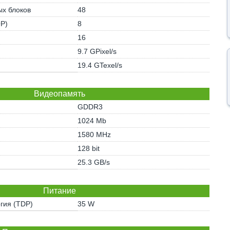
х блоков
48
OP)
8
16
9.7 GPixel/s
19.4 GTexel/s
Видеопамять
GDDR3
1024 Mb
1580 MHz
128 bit
25.3 GB/s
Питание
гия (TDP)
35 W