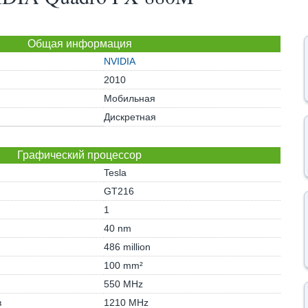
Общая информация
NVIDIA
2010
Мобильная
Дискретная
Графический процессор
Tesla
GT216
1
40 nm
486 million
100 mm²
550 MHz
в
1210 MHz