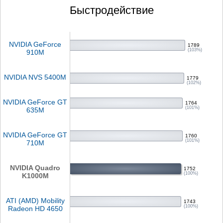
Быстродействие
NVIDIA GeForce
1789
(103%)
910M
NVIDIA NVS 5400M
1779
(102%)
NVIDIA GeForce GT
1764
(101%)
635M
NVIDIA GeForce GT
1760
(101%)
710M
NVIDIA Quadro
1752
(100%)
K1000M
ATI (AMD) Mobility
1743
(100%)
Radeon HD 4650