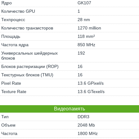
Ядро
GK107
Количество GPU
1
Техпроцесс
28 nm
Количество транзисторов
1270 million
Площадь
118 mm²
Частота ядра
850 MHz
Универсальных шейдерных
192
блоков
Блоков растеризации (ROP)
16
Текстурных блоков (TMU)
16
Pixel Rate
13.6 GPixel/s
Texture Rate
13.6 GTexel/s
Видеопамять
Тип
DDR3
Объем
2048 Mb
Частота
1800 MHz