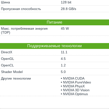
Шина
128 bit
Пропускная способность
28.8 GB/s
Питание
Макс. потребляемая энергия
45 W
(TDP)
Поддерживаемые технологии
DirectX
11.1
OpenGL
4.5
OpenCL
1.2
Shader Model
5.0
Другие технологии
• NVIDIA CUDA
• NVIDIA PureVideo
• NVIDIA PhysX
• NVIDIA 3D Vision
• NVIDIA Optimus