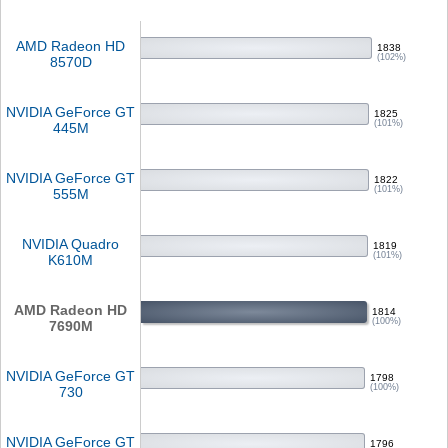
AMD Radeon HD
1838
(102%)
8570D
NVIDIA GeForce GT
1825
(101%)
445M
NVIDIA GeForce GT
1822
(101%)
555M
NVIDIA Quadro
1819
(101%)
K610M
AMD Radeon HD
1814
(100%)
7690M
NVIDIA GeForce GT
1798
(100%)
730
NVIDIA GeForce GT
1796