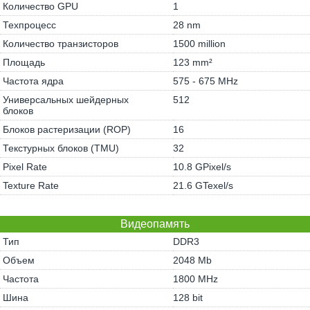
Количество GPU
1
Техпроцесс
28 nm
Количество транзисторов
1500 million
Площадь
123 mm²
Частота ядра
575 - 675 MHz
Универсальных шейдерных
512
блоков
Блоков растеризации (ROP)
16
Текстурных блоков (TMU)
32
Pixel Rate
10.8 GPixel/s
Texture Rate
21.6 GTexel/s
Видеопамять
Тип
DDR3
Объем
2048 Mb
Частота
1800 MHz
Шина
128 bit