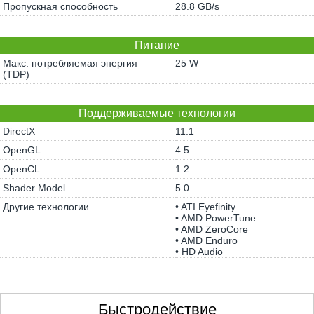
Пропускная способность
28.8 GB/s
Питание
Макс. потребляемая энергия
25 W
(TDP)
Поддерживаемые технологии
DirectX
11.1
OpenGL
4.5
OpenCL
1.2
Shader Model
5.0
Другие технологии
• ATI Eyefinity
• AMD PowerTune
• AMD ZeroCore
• AMD Enduro
• HD Audio
Быстродействие