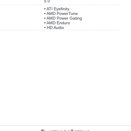
5.0
• ATI Eyefinity
• AMD PowerTune
• AMD Power Gating
• AMD Enduro
• HD Audio