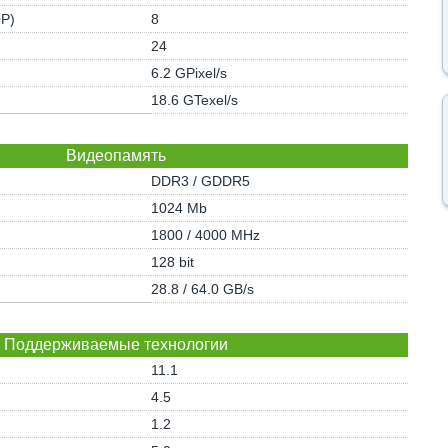
OP)
8
24
6.2 GPixel/s
18.6 GTexel/s
Видеопамять
DDR3 / GDDR5
1024 Mb
1800 / 4000 MHz
128 bit
28.8 / 64.0 GB/s
Поддерживаемые технологии
11.1
4.5
1.2