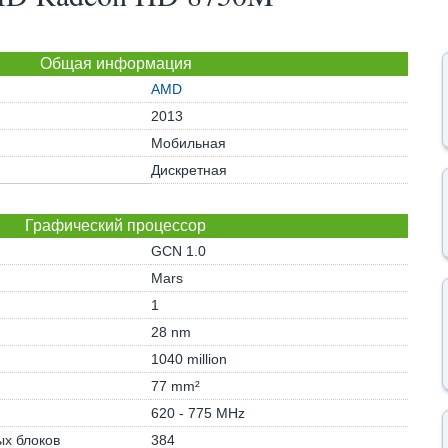
Общая информация
AMD
2013
Мобильная
Дискретная
Графический процессор
GCN 1.0
Mars
1
28 nm
1040 million
77 mm²
620 - 775 MHz
х блоков
384