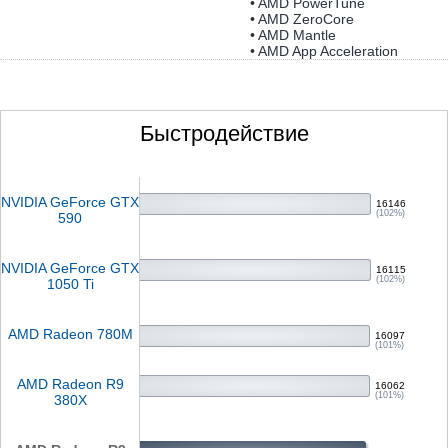
• AMD PowerTune
• AMD ZeroCore
• AMD Mantle
• AMD App Acceleration
Быстродействие
NVIDIA GeForce GTX
16146
(102%)
590
NVIDIA GeForce GTX
16115
(102%)
1050 Ti
AMD Radeon 780M
16097
(101%)
AMD Radeon R9
16062
(101%)
380X