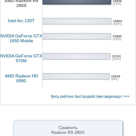
AMD Radeon R9
15939
(100%)
280X
Intel Arc 130T
15904
(100%)
NVIDIA GeForce GTX
15890
(100%)
1650 Mobile
NVIDIA GeForce GTX
15781
(100%)
970M
AMD Radeon HD
15629
(99%)
6990
Весь рейтинг быстродействия видеокарт >>>
Сравнить
Radeon R9 280X