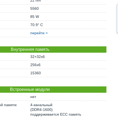
22 nm
5560
85 W
70.9° C
перейти >
Внутренняя память
32+32x6
256x6
15360
Встроенные модули
нет
ой памяти
4-канальный
(DDR4-1600)
поддерживается ECC память