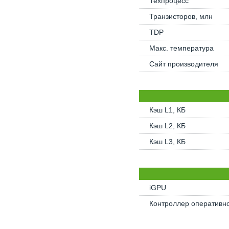
Техпроцесс
Транзисторов, млн
TDP
Макс. температура
Сайт производителя
Кэш L1, КБ
Кэш L2, КБ
Кэш L3, КБ
iGPU
Контроллер оперативн