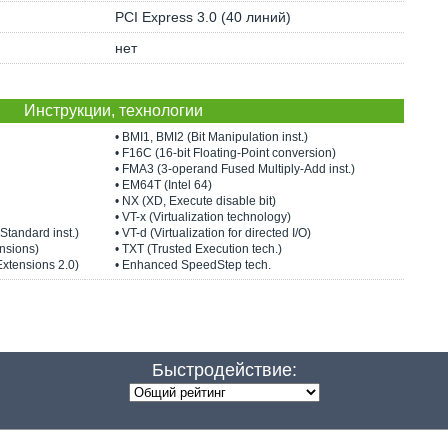
PCI Express 3.0 (40 линий)
нет
Инструкции, технологии
• BMI1, BMI2 (Bit Manipulation inst.)
• F16C (16-bit Floating-Point conversion)
• FMA3 (3-operand Fused Multiply-Add inst.)
• EM64T (Intel 64)
• NX (XD, Execute disable bit)
• VT-x (Virtualization technology)
Standard inst.)
• VT-d (Virtualization for directed I/O)
nsions)
• TXT (Trusted Execution tech.)
Extensions 2.0)
• Enhanced SpeedStep tech.
Быстродействие: