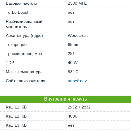
Базовая частота
2330 MHz
Turbo Boost
нет
Разблокированный
нет
множитель
Архитектура (ядро)
Woodcrest
Техпроцесс
65 nm
Транзисторов, млн
291
TDP
40 W
Макс. температура
58° C
Сайт производителя
перейти >
Внутренняя память
Кэш L1, КБ
2x32 + 2x32
Кэш L2, КБ
4096
Кэш L3, КБ
нет