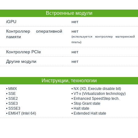
Встроенные модули
iGPU
нет
Контроллер оперативной
нет
памяти
(используется контроллер материнской
платы)
Контроллер PCIe
нет
Другие модули
нет
Инструкции, технологии
• MMX
• NX (XD, Execute disable bit)
• SSE
• VT-x (Virtualization technology)
• SSE2
• Enhanced SpeedStep tech.
• SSE3
• Stop Grant state
• SSSE3
• Halt state
• EM64T (Intel 64)
• Extended Halt state