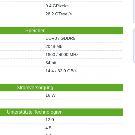
9.4 GPixel/s
28.2 GTexel/s
Speicher
DDR3 / GDDR5
2048 Mb
1800 / 4000 MHz
64 bit
14.4 / 32.0 GB/s
Stromversorgung
16 W
Unterstützte Technologien
12.0
4.5