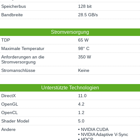
Speicherbus
128 bit
Bandbreite
28.5 GB/s
Stromversorgung
TDP
65 W
Maximale Temperatur
98° C
Anforderungen an die
350 W
Stromversorgung
Stromanschlüsse
Keine
Unterstützte Technologien
DirectX
11.0
OpenGL
4.2
OpenCL
1.2
Shader Model
5.0
Andere
• NVIDIA CUDA
• NVIDIA Adaptive V-Sync
• HDCP