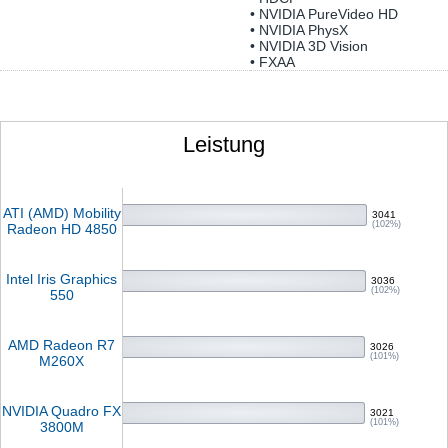
• NVIDIA PureVideo HD
• NVIDIA PhysX
• NVIDIA 3D Vision
• FXAA
Leistung
ATI (AMD) Mobility
3041
(102%)
Radeon HD 4850
Intel Iris Graphics
3036
(102%)
550
AMD Radeon R7
3026
(101%)
M260X
NVIDIA Quadro FX
3021
(101%)
3800M