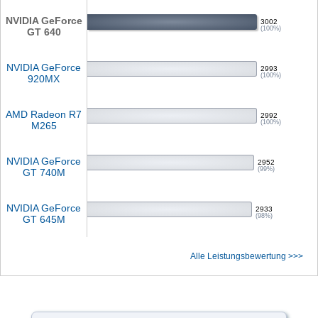
NVIDIA GeForce
3002
(100%)
GT 640
NVIDIA GeForce
2993
(100%)
920MX
AMD Radeon R7
2992
(100%)
M265
NVIDIA GeForce
2952
(99%)
GT 740M
NVIDIA GeForce
2933
(98%)
GT 645M
Alle Leistungsbewertung >>>